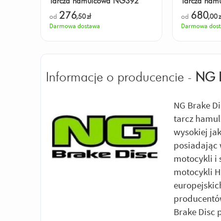
Tarcza hamulcowa NG392
Tarcza ha
276
680
od
,50
zł
od
,00
z
Darmowa dostawa
Darmowa dos
Informacje o producencie -
NG 
NG Brake Di
tarcz hamul
wysokiej ja
posiadając 
motocykli i
motocykli 
europejskic
producentów
Brake Disc 