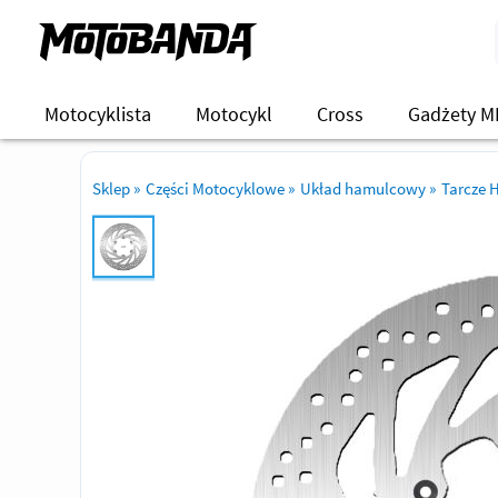
Motocyklista
Motocykl
Cross
Gadżety M
Sklep
»
Części Motocyklowe
»
Układ hamulcowy
»
Tarcze