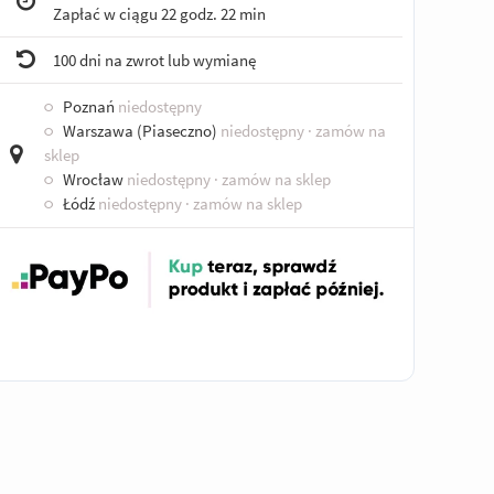
Zapłać w ciągu
22 godz. 22 min
100 dni na zwrot lub wymianę
○
Poznań
niedostępny
○
Warszawa (Piaseczno)
niedostępny
· zamów na
sklep
○
Wrocław
niedostępny
· zamów na sklep
○
Łódź
niedostępny
· zamów na sklep