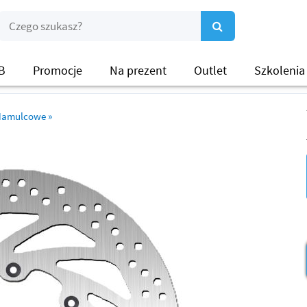
B
Promocje
Na prezent
Outlet
Szkolenia
 Hamulcowe
»