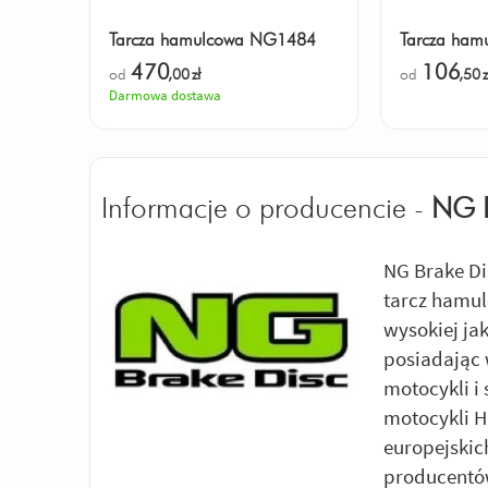
Tarcza hamulcowa NG1484
Tarcza ha
470
106
od
,00
zł
od
,50
z
Darmowa dostawa
Informacje o producencie -
NG 
NG Brake Di
tarcz hamul
wysokiej ja
posiadając 
motocykli i
motocykli 
europejskic
producentów