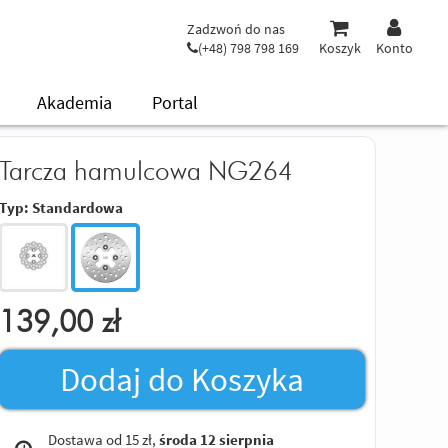
Zadzwoń do nas
(+48) 798 798 169
Koszyk
Konto
Akademia
Portal
Tarcza hamulcowa NG264
Typ:
Standardowa
139,00
zł
Dodaj do Koszyka
Dostawa od 15 zł,
środa 12 sierpnia