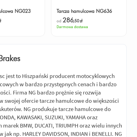
mulcowa NG023
Tarcza hamulcowa NG636
286
ł
od
,50
zł
Darmowa dostawa
Brakes
sc jest to Hiszpański producent motocyklowych
cowych w bardzo przystępnych cenach i bardzo
kości. Firma NG bardzo prężnie się rozwija
w swojej ofercie tarcze hamulcowe do większości
 skuterów. NG produkuje tarcze hamulcowe do
HONDA, KAWASAKI, SUZUKI, YAMAHA oraz
h marek BMW, DUCATI, TRIUMPH oraz wielu innych
 jak np. HARLEY DAVIDSON, INDIAN i BENELLI. NG