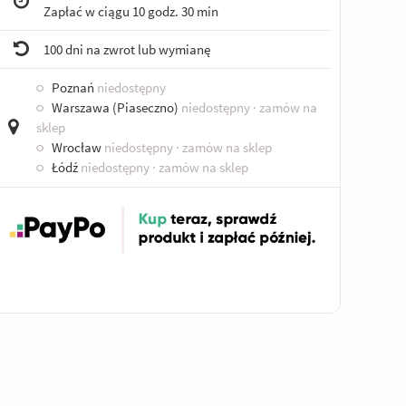
Zapłać w ciągu
10 godz. 30 min
100 dni na zwrot lub wymianę
○
Poznań
niedostępny
○
Warszawa (Piaseczno)
niedostępny
· zamów na
sklep
○
Wrocław
niedostępny
· zamów na sklep
○
Łódź
niedostępny
· zamów na sklep