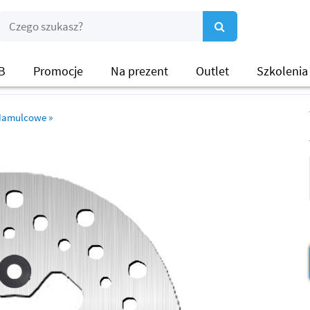
B
Promocje
Na prezent
Outlet
Szkolenia
 Hamulcowe
»