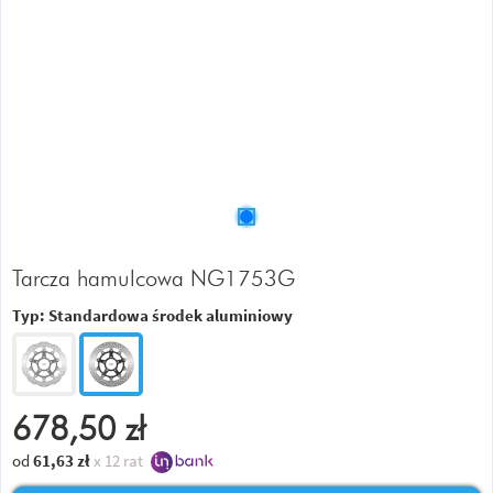
Tarcza hamulcowa NG1753G
Typ:
Standardowa środek aluminiowy
678,50
zł
od
61,63
zł
x 12 rat