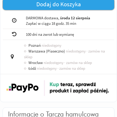
Dodaj do Koszyka
DARMOWA dostawa,
środa 12 sierpnia
Zapłać w ciągu
18 godz. 35 min
100 dni na zwrot lub wymianę
○
Poznań
niedostępny
○
Warszawa (Piaseczno)
niedostępny
· zamów na
sklep
○
Wrocław
niedostępny
· zamów na sklep
○
Łódź
niedostępny
· zamów na sklep
Informacje o Tarcza hamulcowa