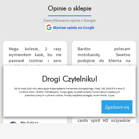
Opinie o sklepie
Zweryfikowane opinie z Google
Wystaw opinię na Google
Mega kolesie, 2 razy
Bardzo polecam
wymieniłem kask, bo nie
motobandę. Świetne
pasował rozmiar i zero
podejście do klienta na
problemów. Na pewno
najwyższym poziomie od
jeszcze wrócę, a może i
samego początku do końca.
wpadnę przejazdem.
Drogi Czytelniku!
Oby więcej takich sklepów.
Polecam wszystkim
Wojciech Skwarcan
Od 25 maja 2018 roku obowiązuje Rozporządzenie Parlamentu Europejskiego i Rady (UE) 2016/679 z dnia 27
początkującym w temacie
kwietnia 2016 r (RODO). Potrzebujemy Twojej zgody na przetwarzanie Twoich danych osobowych
moto, bo wyjadacze i tak
przechowywanych w plikach cookies. Poniżej znajdziesz szczegóły na ten temat.
Czytaj
wiedzą że motobanda jest
Zgadzam się
The Best! Już byłem na
miejscu i nadal podtrzymuję
Witam miałem problem z
zdanie.
cardo spirit HD oczywiście
Mr Grisza
parowanie wykonywałem
źle pan z obsługi sklepu
spokojnie i cierpliwie