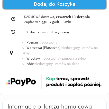
Dodaj do Koszyka
DARMOWA dostawa,
czwartek 13 sierpnia
Zapłać w ciągu
17 godz. 13 min
100 dni na zwrot lub wymianę
○
Poznań
niedostępny
○
Warszawa (Piaseczno)
niedostępny
· zamów na
sklep
○
Wrocław
niedostępny
· zamów na sklep
○
Łódź
niedostępny
· zamów na sklep
Informacje o Tarcza hamulcowa