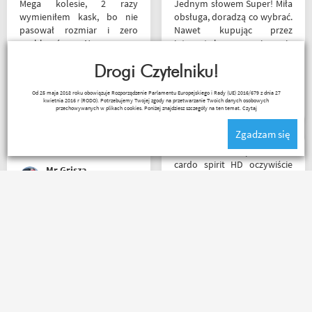
Mega kolesie, 2 razy
Jednym słowem Super! Miła
wymieniłem kask, bo nie
obsługa, doradzą co wybrać.
pasował rozmiar i zero
Nawet kupując przez
problemów. Na pewno
internet bez przymierzania
jeszcze wrócę, a może i
po podaniu rozmiaru udało
wpadnę przejazdem.
Drogi Czytelniku!
mi się kupić właśnie taki
Polecam wszystkim
rozmiar jaki chciałem.
Janusz Mrozek
Od 25 maja 2018 roku obowiązuje Rozporządzenie Parlamentu Europejskiego i Rady (UE) 2016/679 z dnia 27
początkującym w temacie
kwietnia 2016 r (RODO). Potrzebujemy Twojej zgody na przetwarzanie Twoich danych osobowych
moto, bo wyjadacze i tak
przechowywanych w plikach cookies. Poniżej znajdziesz szczegóły na ten temat.
Czytaj
wiedzą że motobanda jest
Zgadzam się
The Best! Już byłem na
miejscu i nadal podtrzymuję
Witam miałem problem z
zdanie.
cardo spirit HD oczywiście
Mr Grisza
parowanie wykonywałem
źle pan z obsługi sklepu
spokojnie i cierpliwie
wytłumaczył w czym
Mega obsługa i dobry towar
problem i sprawa
. . . każdy motocyklista
załatwiona polecam
znajdzie coś dla siebie . . .
serdecznie obsługa daje
serdecznie polecam ???
radę no i oczywiście nie
wyszedłem bez kupna
kurteczki na lato bardzo
była mi potrzebna w takie