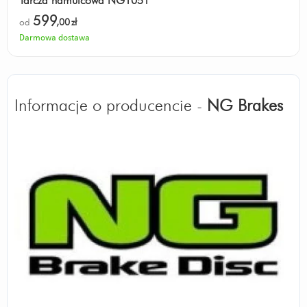
Tarcza hamulcowa NG1051
599
od
,00
zł
Darmowa dostawa
Informacje o producencie -
NG Brakes