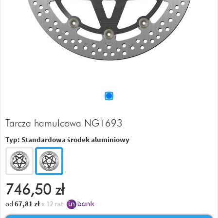
Tarcza hamulcowa NG1693
Typ:
Standardowa środek aluminiowy
746,50
zł
od
67,81
zł
x 12 rat