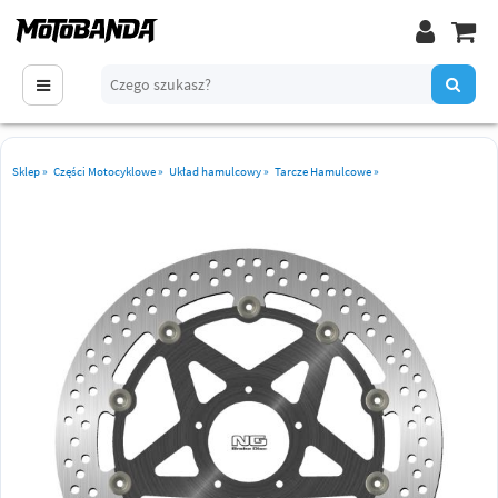
Sklep
»
Części Motocyklowe
»
Układ hamulcowy
»
Tarcze Hamulcowe
»