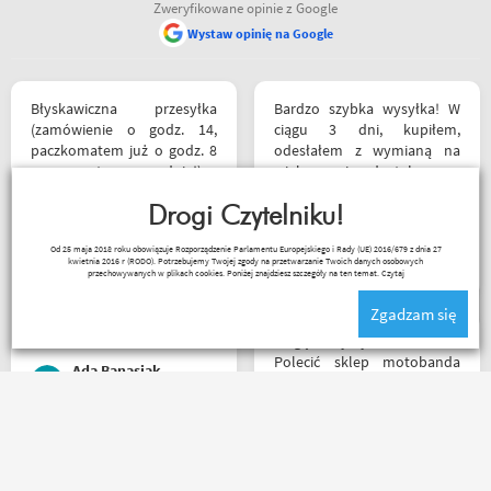
Zweryfikowane opinie z Google
Wystaw opinię na Google
Błyskawiczna przesyłka
Bardzo szybka wysyłka! W
(zamówienie o godz. 14,
ciągu 3 dni, kupiłem,
paczkomatem już o godz. 8
odesłałem z wymianą na
rano następnego dnia!) ,
większe i dostałem z
paczka zapakowana
powrotem zamówione buty.
schludnie i estetycznie, tak
Drogi Czytelniku!
Produkt zgodny z opisem.
samo kurtka, która była
Cena przyzwoita.
Paweł Fic
Od 25 maja 2018 roku obowiązuje Rozporządzenie Parlamentu Europejskiego i Rady (UE) 2016/679 z dnia 27
prezentem urodzinowym,
kwietnia 2016 r (RODO). Potrzebujemy Twojej zgody na przetwarzanie Twoich danych osobowych
więc nawet nie było
przechowywanych w plikach cookies. Poniżej znajdziesz szczegóły na ten temat.
Czytaj
potrzeby szukania
Zgadzam się
okazjonalnego opakowania.
Zdecydowanie polecam i na
Mogę z czystym sumieniem
pewno wrócę do
Polecić sklep motobanda
Ada Banasiak
Motobandy na kolejne
może na miejscu mnie nie
zakupy :)
było ale fachowa pomoc
poprzez e-mail przy zakupie
pomogła , profesjonalne
Rzetelni w tym co robią. p.s.
podejście do klienta , kiedyś
super, że nie tylko testujecie,
jak pozwoli na to pogoda