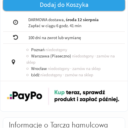
Dodaj do Koszyka
DARMOWA dostawa,
środa 12 sierpnia
Zapłać w ciągu
6 godz. 41 min
100 dni na zwrot lub wymianę
○
Poznań
niedostępny
○
Warszawa (Piaseczno)
niedostępny
· zamów na
sklep
○
Wrocław
niedostępny
· zamów na sklep
○
Łódź
niedostępny
· zamów na sklep
Informacje o Tarcza hamulcowa