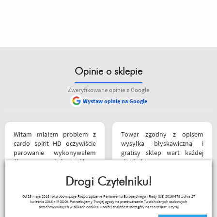
Opinie o sklepie
Zweryfikowane opinie z Google
Wystaw opinię na Google
Witam miałem problem z
Towar zgodny z opisem
cardo spirit HD oczywiście
wysyłka błyskawiczna i
parowanie wykonywałem
gratisy sklep wart każdej
źle pan z obsługi sklepu
złotówki zapraszam
spokojnie i cierpliwie
każdego motobandziora
wytłumaczył w czym
Drogi Czytelniku!
Lukasz Elo
problem i sprawa
Od 25 maja 2018 roku obowiązuje Rozporządzenie Parlamentu Europejskiego i Rady (UE) 2016/679 z dnia 27
załatwiona polecam
kwietnia 2016 r (RODO). Potrzebujemy Twojej zgody na przetwarzanie Twoich danych osobowych
serdecznie obsługa daje
przechowywanych w plikach cookies. Poniżej znajdziesz szczegóły na ten temat.
Czytaj