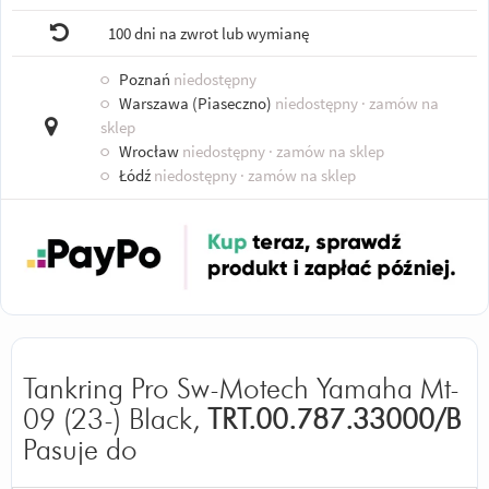
100 dni na zwrot lub wymianę
○
Poznań
niedostępny
○
Warszawa (Piaseczno)
niedostępny
· zamów na
sklep
○
Wrocław
niedostępny
· zamów na sklep
○
Łódź
niedostępny
· zamów na sklep
Tankring Pro Sw-Motech Yamaha Mt-
09 (23-) Black,
TRT.00.787.33000/B
Pasuje do