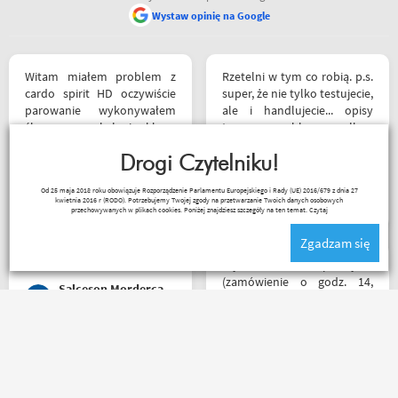
Wystaw opinię na Google
Witam miałem problem z
Rzetelni w tym co robią. p.s.
cardo spirit HD oczywiście
super, że nie tylko testujecie,
parowanie wykonywałem
ale i handlujecie... opisy
źle pan z obsługi sklepu
towaru, szybka wysyłka...
spokojnie i cierpliwie
profesjonalnie. O testach
wytłumaczył w czym
Drogi Czytelniku!
motocykli nie wspomnę.
problem i sprawa
Dzięki.
Ryszard Krysz
Od 25 maja 2018 roku obowiązuje Rozporządzenie Parlamentu Europejskiego i Rady (UE) 2016/679 z dnia 27
załatwiona polecam
kwietnia 2016 r (RODO). Potrzebujemy Twojej zgody na przetwarzanie Twoich danych osobowych
serdecznie obsługa daje
przechowywanych w plikach cookies. Poniżej znajdziesz szczegóły na ten temat.
Czytaj
radę no i oczywiście nie
Zgadzam się
wyszedłem bez kupna
kurteczki na lato bardzo
Błyskawiczna przesyłka
była mi potrzebna w takie
(zamówienie o godz. 14,
Salceson Morderca
upały,LWG
paczkomatem już o godz. 8
rano następnego dnia!) ,
paczka zapakowana
schludnie i estetycznie, tak
Mega obsługa i dobry towar
samo kurtka, która była
. . . każdy motocyklista
prezentem urodzinowym,