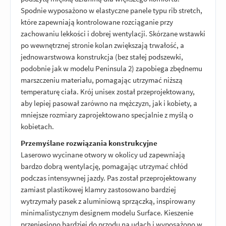
Spodnie wyposażono w elastyczne panele typu rib stretch,
które zapewniają kontrolowane rozciąganie przy
zachowaniu lekkości i dobrej wentylacji. Skórzane wstawki
po wewnętrznej stronie kolan zwiększają trwałość, a
jednowarstwowa konstrukcja (bez stałej podszewki,
podobnie jak w modelu Peninsula 2) zapobiega zbędnemu
marszczeniu materiału, pomagając utrzymać niższą
temperaturę ciała. Krój unisex został przeprojektowany,
aby lepiej pasował zarówno na mężczyzn, jak i kobiety, a
mniejsze rozmiary zaprojektowano specjalnie z myślą o
kobietach.
Przemyślane rozwiązania konstrukcyjne
Laserowo wycinane otwory w okolicy ud zapewniają
bardzo dobrą wentylację, pomagając utrzymać chłód
podczas intensywnej jazdy. Pas został przeprojektowany
zamiast plastikowej klamry zastosowano bardziej
wytrzymały pasek z aluminiową sprzączką, inspirowany
minimalistycznym designem modelu Surface. Kieszenie
przeniesiono bardziej do przodu na udach i wyposażono w