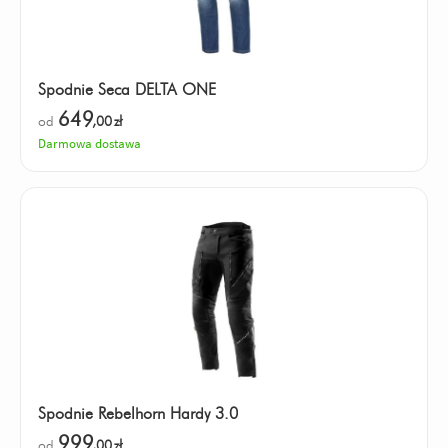
Spodnie Seca DELTA ONE
649
od
,00
zł
Darmowa dostawa
Spodnie Rebelhorn Hardy 3.0
999
od
,00
zł