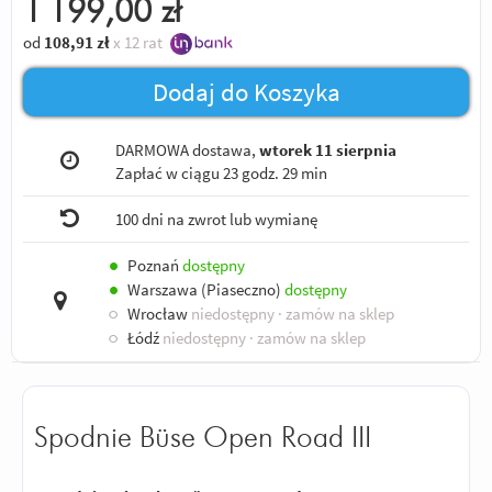
1 199,00
zł
od
108,91
zł
x 12 rat
Dodaj do Koszyka
DARMOWA dostawa,
wtorek 11 sierpnia
Zapłać w ciągu
23 godz. 29 min
100 dni na zwrot lub wymianę
●
Poznań
dostępny
●
Warszawa (Piaseczno)
dostępny
○
Wrocław
niedostępny
· zamów na sklep
○
Łódź
niedostępny
· zamów na sklep
Spodnie Büse Open Road III