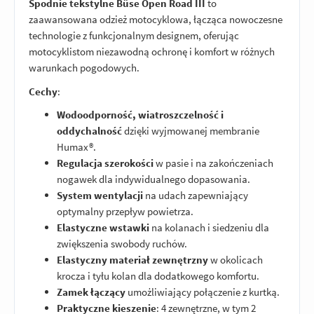
Spodnie tekstylne Büse Open Road III
to
zaawansowana odzież motocyklowa, łącząca nowoczesne
technologie z funkcjonalnym designem, oferując
motocyklistom niezawodną ochronę i komfort w różnych
warunkach pogodowych.
Cechy
:
Wodoodporność, wiatroszczelność i
oddychalność
dzięki wyjmowanej membranie
Humax®.
Regulacja szerokości
w pasie i na zakończeniach
nogawek dla indywidualnego dopasowania.
System wentylacji
na udach zapewniający
optymalny przepływ powietrza.
Elastyczne wstawki
na kolanach i siedzeniu dla
zwiększenia swobody ruchów.
Elastyczny materiał zewnętrzny
w okolicach
krocza i tyłu kolan dla dodatkowego komfortu.
Zamek łączący
umożliwiający połączenie z kurtką.
Praktyczne kieszenie
: 4 zewnętrzne, w tym 2