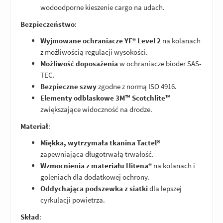
wodoodporne kieszenie cargo na udach.
Bezpieczeństwo
:
Wyjmowane ochraniacze YF® Level 2
na kolanach
z możliwością regulacji wysokości.
Możliwość doposażenia
w ochraniacze bioder SAS-
TEC.
Bezpieczne szwy
zgodne z normą ISO 4916.
Elementy odblaskowe 3M™ Scotchlite™
zwiększające widoczność na drodze.
Materiał
:
Miękka, wytrzymała tkanina Tactel®
zapewniająca długotrwałą trwałość.
Wzmocnienia z materiału Hitena®
na kolanach i
goleniach dla dodatkowej ochrony.
Oddychająca podszewka z siatki
dla lepszej
cyrkulacji powietrza.
Skład
: