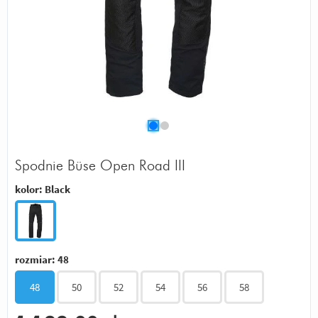
Spodnie Büse Open Road III
kolor:
Black
rozmiar:
48
48
50
52
54
56
58