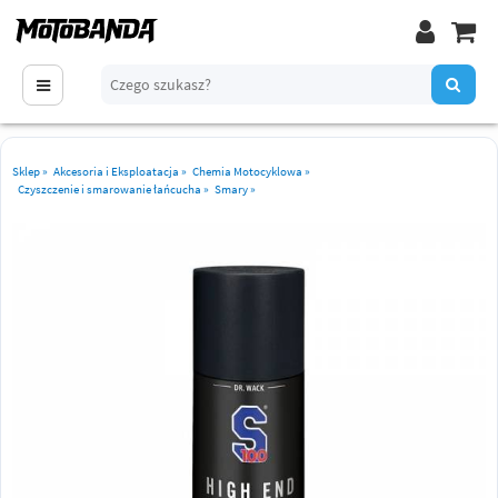
Sklep
»
Akcesoria i Eksploatacja
»
Chemia Motocyklowa
»
Czyszczenie i smarowanie łańcucha
»
Smary
»