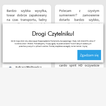
Bardzo szybka wysyłka,
Polecam z czystym
towar dobrze zapakowany
sumieniem!? zamowienie
na czas transportu, ładny
dotarło bardzo szybko,
przemyślany sklep, duży
wszystko zgodnie z opisem i
plus za publikowane
w jak najlepszym porządku.
materiały niejednokrotnie
Drogi Czytelniku!
Kontakt również super.
podpięte do
Naprawdę warto robić
_ bazyl_
Od 25 maja 2018 roku obowiązuje Rozporządzenie Parlamentu Europejskiego i Rady (UE) 2016/679 z dnia 27
poszczególnych artykułów,
zakupy bo chłopaki wiedzą
kwietnia 2016 r (RODO). Potrzebujemy Twojej zgody na przetwarzanie Twoich danych osobowych
ceny podobne jak i u innych
czym handlują.
przechowywanych w plikach cookies. Poniżej znajdziesz szczegóły na ten temat.
Czytaj
ale za wspomniane
Zgadzam się
materiały publikowane na
ich kanale warto kupować u
Witam miałem problem z
Motobandziorów, kolejne
cardo spirit HD oczywiście
Łukasz Wojtowicz
zamówienie już za kilka dni
parowanie wykonywałem
źle pan z obsługi sklepu
spokojnie i cierpliwie
wytłumaczył w czym
Bardzo polecam
problem i sprawa
motobandę. Świetne
załatwiona polecam
podejście do klienta na
serdecznie obsługa daje
najwyższym poziomie od
radę no i oczywiście nie
samego początku do końca.
wyszedłem bez kupna