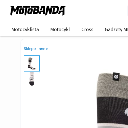
Motocyklista
Motocykl
Cross
Gadżety M
Sklep
»
Inne
»