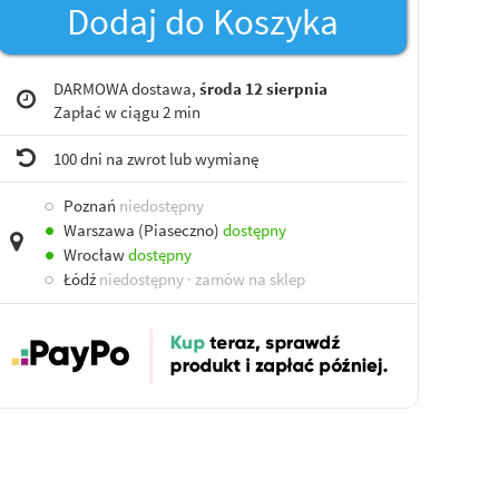
Dodaj do Koszyka
DARMOWA dostawa,
środa 12 sierpnia
Zapłać w ciągu
2 min
100 dni na zwrot lub wymianę
○
Poznań
niedostępny
●
Warszawa (Piaseczno)
dostępny
●
Wrocław
dostępny
○
Łódź
niedostępny
· zamów na sklep