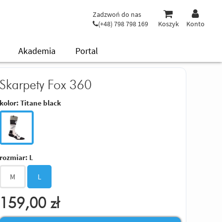
Zadzwoń do nas
(+48) 798 798 169
Koszyk
Konto
Akademia
Portal
Skarpety Fox 360
kolor:
Titane black
rozmiar:
L
M
L
159,00
zł