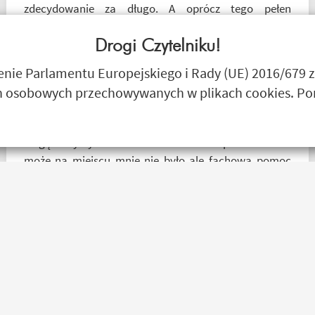
zdecydowanie za długo. A oprócz tego pełen
profesjonalizm
Drogi Czytelniku!
marcin maj
ie Parlamentu Europejskiego i Rady (UE) 2016/679 z
 osobowych przechowywanych w plikach cookies. Poni
Mogę z czystym sumieniem Polecić sklep motobanda
może na miejscu mnie nie było ale fachowa pomoc
poprzez e-mail przy zakupie pomogła , profesjonalne
podejście do klienta , kiedyś jak pozwoli na to pogoda
napewno się wybiorę do sklepu a tym czasem
pozostaje napić się kawy w ich kubku
Paweł W