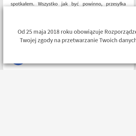
spotkałem. Wszystko jak być powinno, przesyłka
szybko wysłana, jest feedback o tym co się z paczką
dzieje, towar dotarł dobrze zapakowany i zgodny z
zamówieniem. Organizacyjnie chłopaki mają to
Od 25 maja 2018 roku obowiązuje Rozporządzen
ogarnięte :)
Twojej zgody na przetwarzanie Twoich danych
Nikodem Wolski
Za same maile zwrotne i ich treść macie u mnie
5⭐⭐⭐⭐⭐ co do towaru to wszystko zgodne z opisem i
szybka realizacja
Remigiusz Musiał