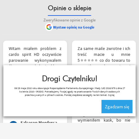
Opinie o sklepie
Zweryfikowane opinie z Google
Wystaw opinię na Google
Witam miałem problem z
Za same maile zwrotne i ich
cardo spirit HD oczywiście
treść macie u mnie
parowanie wykonywałem
5⭐⭐⭐⭐⭐ co do towaru to
źle pan z obsługi sklepu
wszystko zgodne z opisem i
spokojnie i cierpliwie
szybka realizacja
wytłumaczył w czym
Drogi Czytelniku!
problem i sprawa
Remigiusz Musiał
Od 25 maja 2018 roku obowiązuje Rozporządzenie Parlamentu Europejskiego i Rady (UE) 2016/679 z dnia 27
załatwiona polecam
kwietnia 2016 r (RODO). Potrzebujemy Twojej zgody na przetwarzanie Twoich danych osobowych
serdecznie obsługa daje
przechowywanych w plikach cookies. Poniżej znajdziesz szczegóły na ten temat.
Czytaj
radę no i oczywiście nie
Zgadzam się
wyszedłem bez kupna
kurteczki na lato bardzo
Mega kolesie, 2 razy
była mi potrzebna w takie
wymieniłem kask, bo nie
Salceson Morderca
upały,LWG
pasował rozmiar i zero
problemów. Na pewno
jeszcze wrócę, a może i