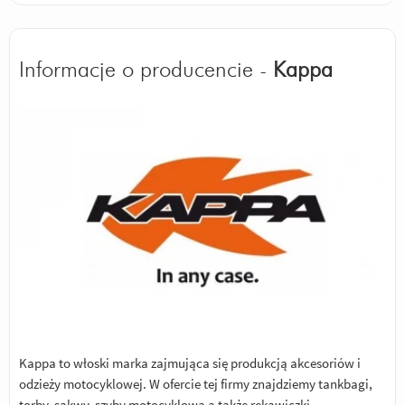
Informacje o producencie -
Kappa
Kappa to włoski marka zajmująca się produkcją akcesoriów i
odzieży motocyklowej. W ofercie tej firmy znajdziemy tankbagi,
torby, sakwy, szyby motocyklowa a także rękawiczki.