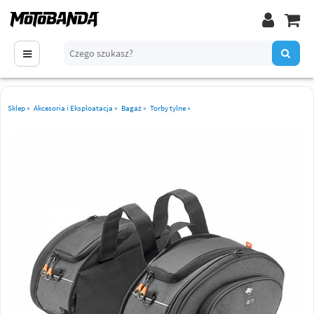
Sklep
»
Akcesoria i Eksploatacja
»
Bagaż
»
Torby tylne
»