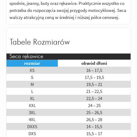
spodnie, jeansy, buty oraz rękawice. Praktycznie wszystko co
potrzeba do rozpoczęcia swojej przygody motocyklowej. Seca
walczy atrakcyjną ceną w średniej i niższej półce cenowej.
Tabele Rozmiarów
Seca rękawice
rozmiar
obwód dłoni
XS
16 – 17,5
S
17,5 – 19,5
M
19,5 – 21
L
21 – 22,5
XL
22,5 – 24
XXL
24 – 25
3XL
25 – 26,5
4XL
26,5 – 28
DXXS
14 – 15,5
DXS
15,5 – 17