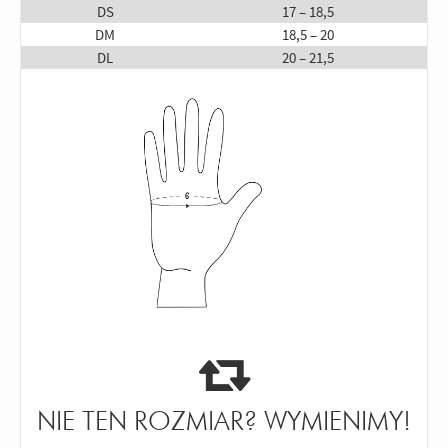
DS
17 – 18,5
DM
18,5 – 20
DL
20 – 21,5
NIE TEN ROZMIAR? WYMIENIMY!