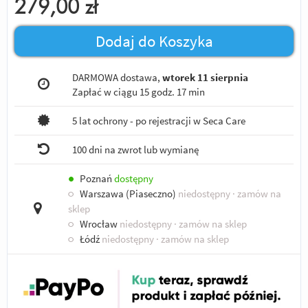
279,00
zł
Dodaj do Koszyka
DARMOWA dostawa,
wtorek 11 sierpnia
Zapłać w ciągu
15 godz. 17 min
5 lat ochrony - po rejestracji w Seca Care
100 dni na zwrot lub wymianę
●
Poznań
dostępny
○
Warszawa (Piaseczno)
niedostępny
· zamów na
sklep
○
Wrocław
niedostępny
· zamów na sklep
○
Łódź
niedostępny
· zamów na sklep