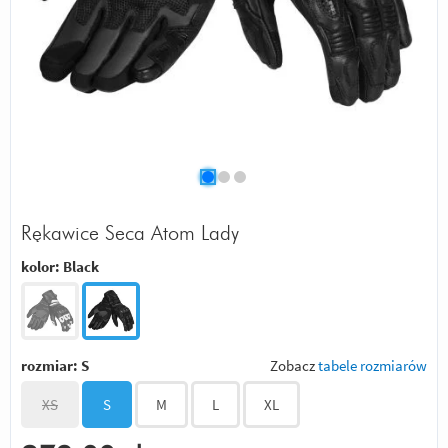
Rękawice Seca Atom Lady
kolor:
Black
rozmiar:
S
Zobacz
tabele rozmiarów
XS
S
M
L
XL