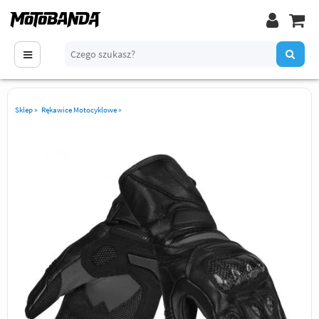
Sklep
»
Rękawice Motocyklowe
»