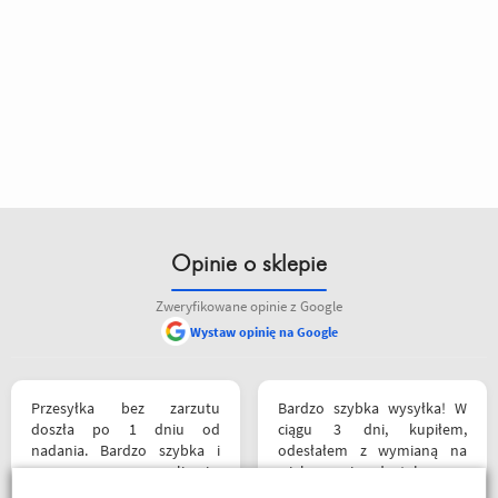
Opinie o sklepie
Zweryfikowane opinie z Google
Wystaw opinię na Google
Przesyłka bez zarzutu
Bardzo szybka wysyłka! W
doszła po 1 dniu od
ciągu 3 dni, kupiłem,
nadania. Bardzo szybka i
odesłałem z wymianą na
sprawna realizacja.
większe i dostałem z
Jakościowo produkty są
powrotem zamówione buty.