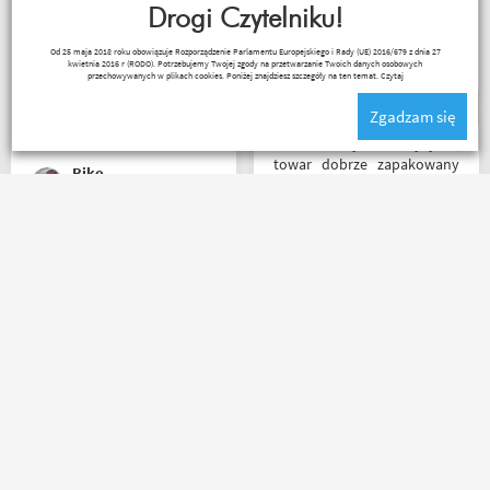
świetne. Rzetelna firma, z
Drogi Czytelniku!
Produkt zgodny z opisem.
której będę korzystał i
Cena przyzwoita.
Paweł Fic
Od 25 maja 2018 roku obowiązuje Rozporządzenie Parlamentu Europejskiego i Rady (UE) 2016/679 z dnia 27
wspierał, ponieważ cała
kwietnia 2016 r (RODO). Potrzebujemy Twojej zgody na przetwarzanie Twoich danych osobowych
ekipa robi niesamowita
przechowywanych w plikach cookies. Poniżej znajdziesz szczegóły na ten temat.
Czytaj
robotę w motocyklowym
Zgadzam się
świecie :). Pozdrawiam !
Bardzo szybka wysyłka,
towar dobrze zapakowany
Riko
na czas transportu, ładny
przemyślany sklep, duży
plus za publikowane
materiały niejednokrotnie
Jedyny minus że przez
podpięte do
Poczte przesyłka idzie
poszczególnych artykułów,
zdecydowanie za długo. A
ceny podobne jak i u innych
oprócz tego pełen
ale za wspomniane
profesjonalizm
materiały publikowane na
ich kanale warto kupować u
Motobandziorów, kolejne
marcin maj
Łukasz Wojtowicz
zamówienie już za kilka dni