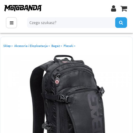
Sklep
»
Akcesoria i Eksploatacja
»
Bagaż
»
Plecaki
»