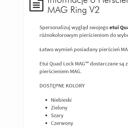
Informacje o Pierśc
MAG Ring V2
Spersonalizuj wygląd swojego
etui Q
różnokolorowym pierścieniom do wyb
Łatwo wymień posiadany pierścień MA
Etui Quad Lock MAG™ dostarczane są 
pierścieniem MAG.
DOSTĘPNE KOLORY
Niebieski
Zielony
Szary
Czerwony