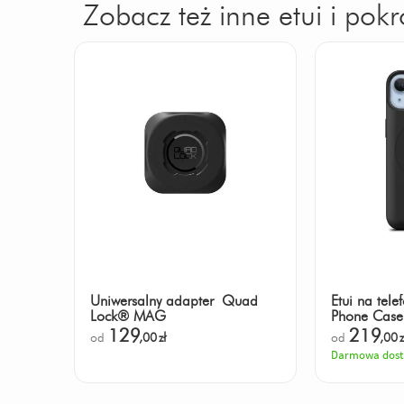
Zobacz też inne etui i pok
Uniwersalny adapter Quad
Etui na tel
Lock® MAG
Phone Cas
129
219
od
,00
zł
od
,00
z
Darmowa dos