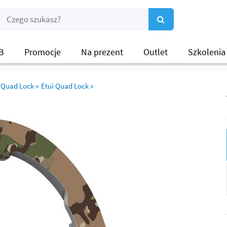
B
Promocje
Na prezent
Outlet
Szkolenia
Quad Lock
»
Etui Quad Lock
»