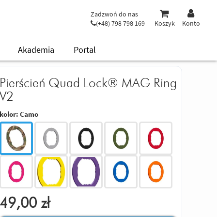
Zadzwoń do nas
(+48) 798 798 169
Koszyk
Konto
Akademia
Portal
Pierścień Quad Lock® MAG Ring
V2
kolor:
Camo
49,00
zł