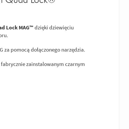
ień Quad Lock®
uad Lock MAG™
dzięki dziewięciu
oru.
G za pomocą dołączonego narzędzia.
z fabrycznie zainstalowanym czarnym