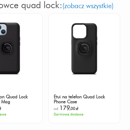
rowce quad lock:
(zobacz wszystkie)
efon Quad Lock
Etui na telefon Quad Lock
e Mag
Phone Case
179
ł
od
,00
zł
tawa
Darmowa dostawa