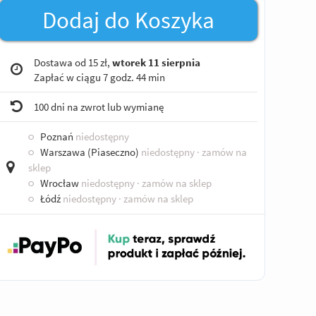
Dodaj do Koszyka
Dostawa od 15 zł,
wtorek 11 sierpnia
Zapłać w ciągu
7 godz. 44 min
100 dni na zwrot lub wymianę
○
Poznań
niedostępny
○
Warszawa (Piaseczno)
niedostępny
· zamów na
sklep
○
Wrocław
niedostępny
· zamów na sklep
○
Łódź
niedostępny
· zamów na sklep