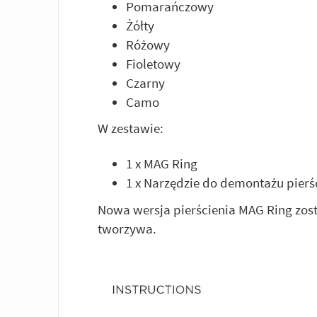
Pomarańczowy
Żółty
Różowy
Fioletowy
Czarny
Camo
W zestawie:
1 x MAG Ring
1 x Narzędzie do demontażu pier
Nowa wersja pierścienia MAG Ring zos
tworzywa.