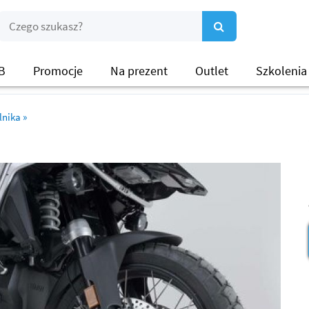
B
Promocje
Na prezent
Outlet
Szkolenia
lnika
»