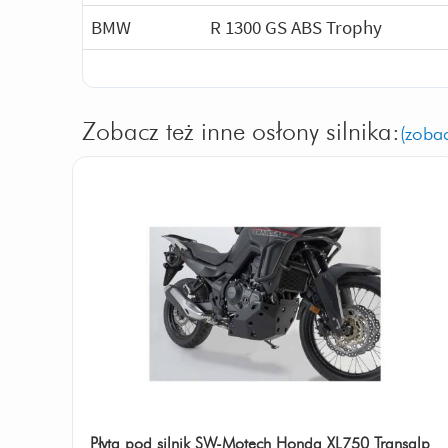
BMW
R 1300 GS ABS Trophy
Zobacz też inne osłony silnika:
(zobac
Płyta pod silnik SW-Motech Honda XL750 Transalp