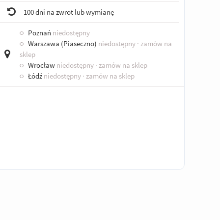
100 dni na zwrot lub wymianę
○
Poznań
niedostępny
○
Warszawa (Piaseczno)
niedostępny
· zamów na
sklep
○
Wrocław
niedostępny
· zamów na sklep
○
Łódź
niedostępny
· zamów na sklep