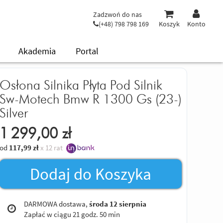
Zadzwoń do nas
(+48) 798 798 169
Koszyk
Konto
Akademia
Portal
Osłona Silnika Płyta Pod Silnik
Sw-Motech Bmw R 1300 Gs (23-)
Silver
1 299,00
zł
od
117,99
zł
x 12 rat
Dodaj do Koszyka
DARMOWA dostawa,
środa 12 sierpnia
Zapłać w ciągu
21 godz. 50 min