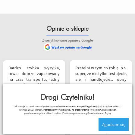
Opinie o sklepie
Zweryfikowane opinie z Google
Wystaw opinię na Google
Bardzo szybka wysyłka,
Rzetelni w tym co robią. p.s.
towar dobrze zapakowany
super, że nie tylko testujecie,
na czas transportu, ładny
ale i handlujecie... opisy
przemyślany sklep, duży
towaru, szybka wysyłka...
plus za publikowane
profesjonalnie. O testach
materiały niejednokrotnie
Drogi Czytelniku!
motocykli nie wspomnę.
podpięte do
Dzięki.
Ryszard Krysz
Od 25 maja 2018 roku obowiązuje Rozporządzenie Parlamentu Europejskiego i Rady (UE) 2016/679 z dnia 27
poszczególnych artykułów,
kwietnia 2016 r (RODO). Potrzebujemy Twojej zgody na przetwarzanie Twoich danych osobowych
ceny podobne jak i u innych
przechowywanych w plikach cookies. Poniżej znajdziesz szczegóły na ten temat.
Czytaj
ale za wspomniane
Zgadzam się
materiały publikowane na
ich kanale warto kupować u
Witam miałem problem z