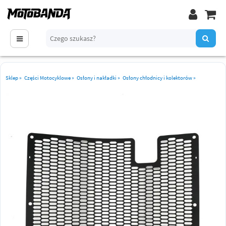
Sklep
»
Części Motocyklowe
»
Osłony i nakładki
»
Osłony chłodnicy i kolektorów
»