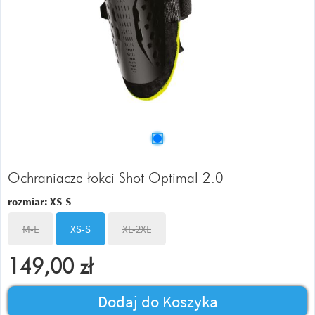
Ochraniacze łokci Shot Optimal 2.0
rozmiar:
XS-S
M-L
XS-S
XL-2XL
149,00
zł
Dodaj do Koszyka