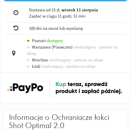
Dostawa od 15 zł,
wtorek 11 sierpnia
Zapłać w ciągu
11 godz. 51 min
100 dni na zwrot lub wymianę
●
Poznań
dostępny
○
Warszawa (Piaseczno)
niedostępny
· zamów na
sklep
○
Wrocław
niedostępny
· zamów na sklep
○
Łódź
niedostępny
· zamów na sklep
Informacje o Ochraniacze łokci
Shot Optimal 2.0