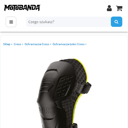
Sklep
»
Cross
»
Ochraniacze Cross
»
Ochraniacze Łokci Cross
»