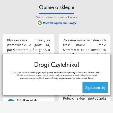
Opinie o sklepie
Zweryfikowane opinie z Google
Wystaw opinię na Google
Błyskawiczna przesyłka
Za same maile zwrotne i ich
(zamówienie o godz. 14,
treść macie u mnie
paczkomatem już o godz. 8
5⭐⭐⭐⭐⭐ co do towaru to
rano następnego dnia!) ,
wszystko zgodne z opisem i
paczka zapakowana
szybka realizacja
schludnie i estetycznie, tak
Drogi Czytelniku!
samo kurtka, która była
Remigiusz Musiał
Od 25 maja 2018 roku obowiązuje Rozporządzenie Parlamentu Europejskiego i Rady (UE) 2016/679 z dnia 27
prezentem urodzinowym,
kwietnia 2016 r (RODO). Potrzebujemy Twojej zgody na przetwarzanie Twoich danych osobowych
więc nawet nie było
przechowywanych w plikach cookies. Poniżej znajdziesz szczegóły na ten temat.
Czytaj
potrzeby szukania
Zgadzam się
okazjonalnego opakowania.
Zdecydowanie polecam i na
Mogę z czystym sumieniem
pewno wrócę do
Polecić sklep motobanda
Ada Banasiak
Motobandy na kolejne
może na miejscu mnie nie
zakupy :)
było ale fachowa pomoc
poprzez e-mail przy zakupie