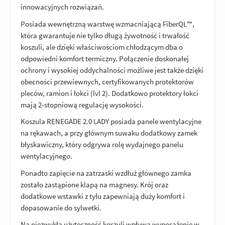
innowacyjnych rozwiązań.
Posiada wewnętrzną warstwę wzmacniającą FiberQL™,
która gwarantuje nie tylko długą żywotność i trwałość
koszuli, ale dzięki właściwościom chłodzącym dba o
odpowiedni komfort termiczny. Połączenie doskonałej
ochrony i wysokiej oddychalności możliwe jest także dzięki
obecności przewiewnych, certyfikowanych protektorów
pleców, ramion i łokci (lvl 2). Dodatkowo protektory łokci
mają 2-stopniową regulację wysokości.
Koszula RENEGADE 2.0 LADY posiada panele wentylacyjne
na rękawach, a przy głównym suwaku dodatkowy zamek
błyskawiczny, który odgrywa rolę wydajnego panelu
wentylacyjnego.
Ponadto zapięcie na zatrzaski wzdłuż głównego zamka
zostało zastąpione klapą na magnesy. Krój oraz
dodatkowe wstawki z tyłu zapewniają duży komfort i
dopasowanie do sylwetki.
Na niezwykłą użyteczność koszuli wpływa wyposażenie w