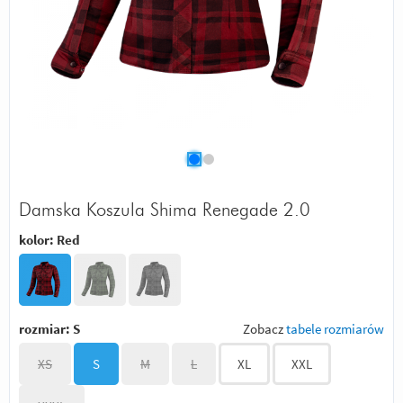
Damska Koszula Shima Renegade 2.0
kolor:
Red
rozmiar:
S
Zobacz
tabele rozmiarów
XS
S
M
L
XL
XXL