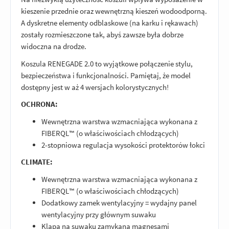
kieszenie przednie oraz wewnętrzną kieszeń wodoodporną.
A dyskretne elementy odblaskowe (na karku i rękawach)
zostały rozmieszczone tak, abyś zawsze była dobrze
widoczna na drodze.
Koszula RENEGADE 2.0 to wyjątkowe połączenie stylu,
bezpieczeństwa i funkcjonalności. Pamiętaj, że model
dostępny jest w aż 4 wersjach kolorystycznych!
OCHRONA:
Wewnętrzna warstwa wzmacniająca wykonana z
FIBERQL™ (o właściwościach chłodzących)
2-stopniowa regulacja wysokości protektorów łokci
CLIMATE:
Wewnętrzna warstwa wzmacniająca wykonana z
FIBERQL™ (o właściwościach chłodzących)
Dodatkowy zamek wentylacyjny = wydajny panel
wentylacyjny przy głównym suwaku
Klapa na suwaku zamykana magnesami