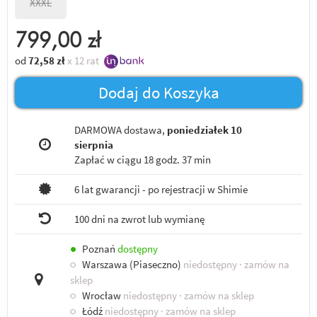
XXXL
799,00
zł
od
72,58
zł
x 12 rat
Dodaj do Koszyka
DARMOWA dostawa,
poniedziałek 10
sierpnia
Zapłać w ciągu
18 godz. 37 min
6 lat gwarancji - po rejestracji w Shimie
100 dni na zwrot lub wymianę
●
Poznań
dostępny
○
Warszawa (Piaseczno)
niedostępny
· zamów na
sklep
○
Wrocław
niedostępny
· zamów na sklep
○
Łódź
niedostępny
· zamów na sklep