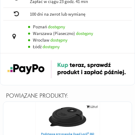
Zapłać w ciągu
23 godz. 41 min
100 dni na zwrot lub wymianę
●
Poznań
dostępny
●
Warszawa (Piaseczno)
dostępny
●
Wrocław
dostępny
●
Łódź
dostępny
POWIĄZANE PRODUKTY:
129 zł
Podstawa przyssawka Quad Lock® 360