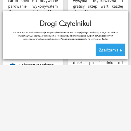
cardo spirit HD oczywiście
wysyłka błyskawiczna i
parowanie wykonywałem
gratisy sklep wart każdej
źle pan z obsługi sklepu
złotówki zapraszam
spokojnie i cierpliwie
każdego motobandziora
wytłumaczył w czym
Drogi Czytelniku!
problem i sprawa
Lukasz Elo
Od 25 maja 2018 roku obowiązuje Rozporządzenie Parlamentu Europejskiego i Rady (UE) 2016/679 z dnia 27
załatwiona polecam
kwietnia 2016 r (RODO). Potrzebujemy Twojej zgody na przetwarzanie Twoich danych osobowych
serdecznie obsługa daje
przechowywanych w plikach cookies. Poniżej znajdziesz szczegóły na ten temat.
Czytaj
radę no i oczywiście nie
Zgadzam się
wyszedłem bez kupna
kurteczki na lato bardzo
Przesyłka bez zarzutu
była mi potrzebna w takie
doszła po 1 dniu od
Salceson Morderca
upały,LWG
nadania. Bardzo szybka i
sprawna realizacja.
Jakościowo produkty są
świetne. Rzetelna firma, z
Zamówienie złożone po
której będę korzystał i
godzinie 15, paczka
wspierał, ponieważ cała
następnego dnia o 11 była
ekipa robi niesamowita
już u mnie. Niejednokrotnie
robotę w motocyklowym
w innych sklepach tyle
świecie :). Pozdrawiam !
czasu czekałem na
potwierdzenie zamówienia ?
Kermit
Riko
kontakt mailowy bardzo