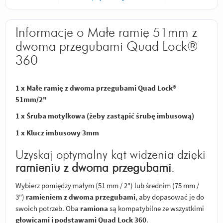
Informacje o Małe ramię 51mm z
dwoma przegubami Quad Lock®
360
1 x Małe ramię z dwoma przegubami Quad Lock®
51mm/2"
1 x Śruba motylkowa (żeby zastąpić śrubę imbusową)
1 x Klucz imbusowy 3mm
Uzyskaj optymalny kąt widzenia dzięki
ramieniu z dwoma przegubami
.
Wybierz pomiędzy małym (51 mm / 2") lub średnim (75 mm /
3")
ramieniem z dwoma przegubami
, aby dopasować je do
swoich potrzeb. Oba
ramiona
są kompatybilne ze wszystkimi
głowicami i podstawami Quad Lock 360
.