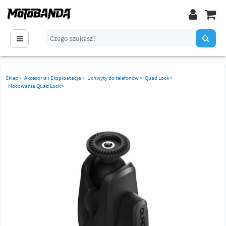
Sklep
»
Akcesoria i Eksploatacja
»
Uchwyty do telefonów
»
Quad Lock
»
Mocowania Quad Lock
»