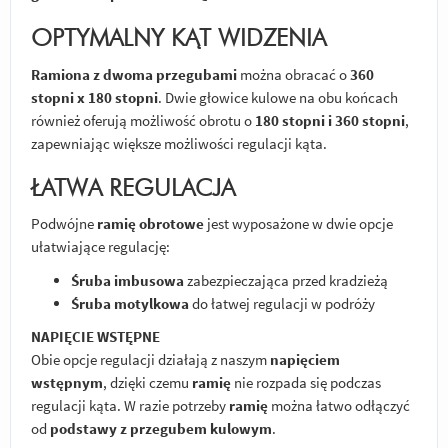
OPTYMALNY KĄT WIDZENIA
Ramiona z dwoma przegubami
można obracać o
360
stopni x 180 stopni
. Dwie głowice kulowe na obu końcach
również oferują możliwość obrotu o
180 stopni i 360 stopni
,
zapewniając większe możliwości regulacji kąta.
ŁATWA REGULACJA
Podwójne
ramię obrotowe
jest wyposażone w dwie opcje
ułatwiające regulację:
Śruba imbusowa
zabezpieczająca przed kradzieżą
Śruba motylkowa
do łatwej regulacji w podróży
NAPIĘCIE WSTĘPNE
Obie opcje regulacji działają z naszym
napięciem
wstępnym
, dzięki czemu
ramię
nie rozpada się podczas
regulacji kąta. W razie potrzeby
ramię
można łatwo odłączyć
od
podstawy z przegubem kulowym
.