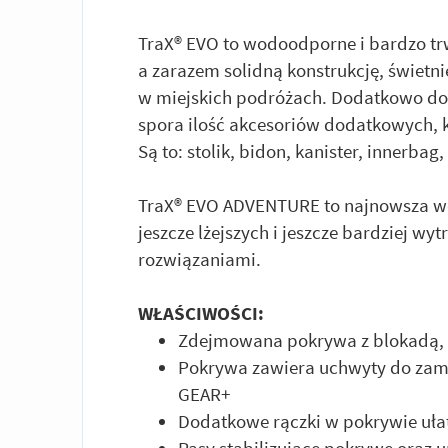
TraX® EVO to wodoodporne i bardzo tr
a zarazem solidną konstrukcję, świetn
w miejskich podróżach. Dodatkowo do 
spora ilość akcesoriów dodatkowych, 
Są to: stolik, bidon, kanister, innerbag
TraX® EVO ADVENTURE to najnowsza wer
jeszcze lżejszych i jeszcze bardziej w
rozwiązaniami.
WŁAŚCIWOŚCI:
Zdejmowana pokrywa z blokadą,
Pokrywa zawiera uchwyty do za
GEAR+
Dodatkowe rączki w pokrywie ułat
Pasy stabilizujące pokrywę oraz 