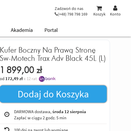
Zadzwoń do nas
(+48) 798 798 169
Koszyk
Konto
Akademia
Portal
Kufer Boczny Na Prawą Stronę
Sw-Motech Trax Adv Black 45L (L)
1 899,00
zł
od
172,49
zł
x 12 rat
Dodaj do Koszyka
DARMOWA dostawa,
środa 12 sierpnia
Zapłać w ciągu
2 godz. 5 min
100 dni na zwrot lub wymianę