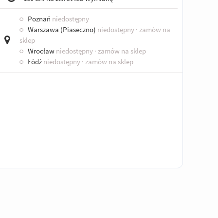
○
Poznań
niedostępny
○
Warszawa (Piaseczno)
niedostępny
· zamów na
sklep
○
Wrocław
niedostępny
· zamów na sklep
○
Łódź
niedostępny
· zamów na sklep