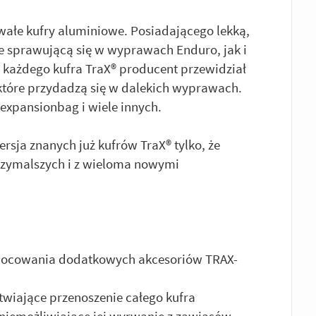
wałe kufry aluminiowe. Posiadającego lekką,
ie sprawującą się w wyprawach Enduro, jak i
każdego kufra TraX® producent przewidział
które przydadzą się w dalekich wyprawach.
, expansionbag i wiele innych.
sja znanych już kufrów TraX® tylko, że
ytrzymalszych i z wieloma nowymi
mocowania dodatkowych akcesoriów TRAX-
wiające przenoszenie całego kufra
uniemożliwiające jej wyrwanie z zawiasów