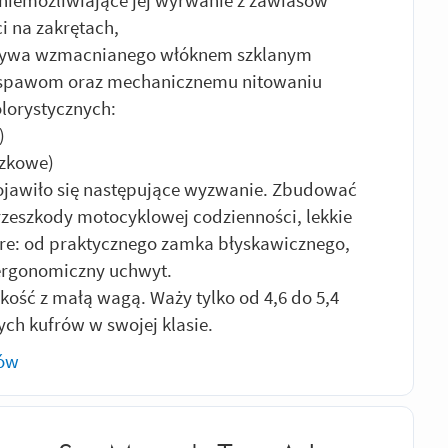
i na zakrętach,
rzywa wzmacnianego włóknem szklanym
 spawom oraz mechanicznemu nitowaniu
lorystycznych:
)
szkowe)
jawiło się następujące wyzwanie. Zbudować
przeszkody motocyklowej codzienności, lekkie
bre: od praktycznego zamka błyskawicznego,
ergonomiczny uchwyt.
ość z małą wagą. Waży tylko od 4,6 do 5,4
zych kufrów w swojej klasie.
rów