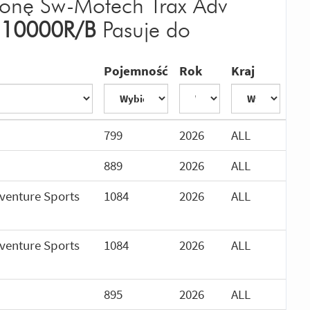
ronę Sw-Motech Trax Adv
.10000R/B
Pasuje do
Pojemność
Rok
Kraj
799
2026
ALL
889
2026
ALL
dventure Sports
1084
2026
ALL
dventure Sports
1084
2026
ALL
895
2026
ALL