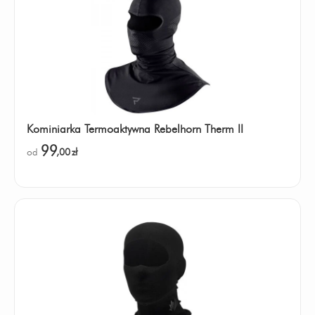
Kominiarka Termoaktywna Rebelhorn Therm II
99
od
,00
zł