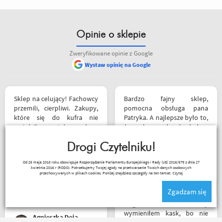
Opinie o sklepie
Zweryfikowane opinie z Google
Wystaw opinię na Google
Sklep na celujący! Fachowcy
Bardzo fajny sklep,
przemili, cierpliwi. Zakupy,
pomocna obsługa pana
które się do kufra nie
Patryka. A najlepsze było to,
zmieściły, zostały wysłane
że podczas zakupów byłem
kurierem - ekstra
świadkiem cudu – pan
rozwiązanie! Jakość
Drogi Czytelniku!
inwalida nagle wstał i
produktów (m.in. komplet
poszedł. 10/10 za atrakcje
Kapkos
Od 25 maja 2018 roku obowiązuje Rozporządzenie Parlamentu Europejskiego i Rady (UE) 2016/679 z dnia 27
Rebelhorn) pierwsza klasa -
dodatkowe. 😄
kwietnia 2016 r (RODO). Potrzebujemy Twojej zgody na przetwarzanie Twoich danych osobowych
już sprawdzone na
przechowywanych w plikach cookies. Poniżej znajdziesz szczegóły na ten temat.
Czytaj
dłuższym wypadzie w
Zgadzam się
Bieszczady. Polecam z
całego serca!
Mega kolesie, 2 razy
wymieniłem kask, bo nie
Agnieszka Deja