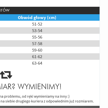
arów
Obwód głowy (cm)
51-52
53-54
55-56
57-58
59-60
61-62
63-64
IAR? WYMIENIMY!
e ma problemu, od ręki wymieniamy na inny :)
 na siebie drugiego kuriera z odpowiednim już rozmiarem.