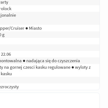
arty
rolock
jonalnie
pper/Cruiser ● Miasto
0 g
 22.06
ontowalna ● nadająca się do czyszczenia
ty na gornej czesci kasku regulowane ● wyloty z
u kasku
ezroczysty