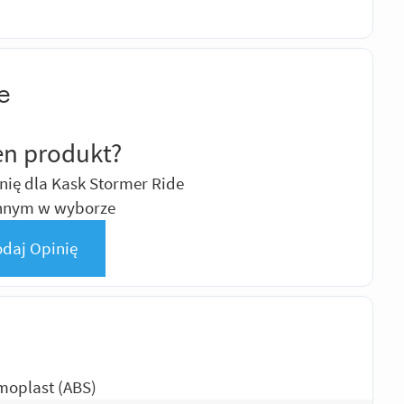
e
en produkt?
nię dla Kask Stormer Ride
innym w wyborze
daj Opinię
moplast (ABS)