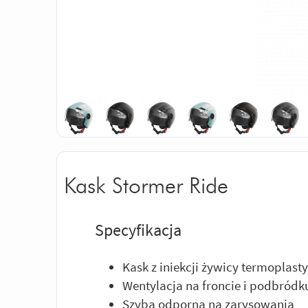
Kask Stormer Ride
Specyfikacja
Kask z iniekcji żywicy termoplast
Wentylacja na froncie i podbródk
Szyba odporna na zarysowania