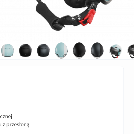
ycznej
u z przesłoną