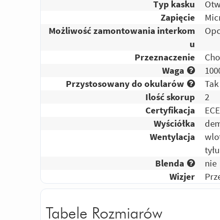
Typ kasku
Otw
Zapięcie
Mic
Możliwość zamontowania interkom
Opc
u
Przeznaczenie
Cho
Waga
100
Przystosowany do okularów
Tak
Ilość skorup
2
Certyfikacja
ECE
Wyściółka
dem
Wentylacja
wlo
tył
Blenda
nie
Wizjer
Prz
Tabele Rozmiarów