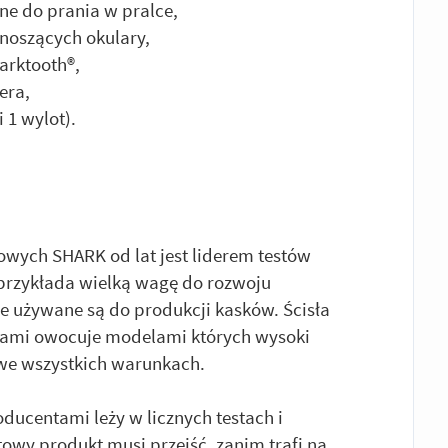
e do prania w pralce,
noszących okulary,
arktooth®,
era,
 1 wylot).
wych SHARK od lat jest liderem testów
rzykłada wielką wagę do rozwoju
re używane są do produkcji kasków. Ścisła
cami owocuje modelami których wysoki
we wszystkich warunkach.
ucentami leży w licznych testach i
owy produkt musi przejść, zanim trafi na