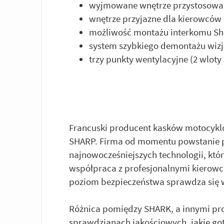
wyjmowane wnętrze przystosowan
wnętrze przyjazne dla kierowców 
możliwość montażu interkomu Sh
system szybkiego demontażu wizj
trzy punkty wentylacyjne (2 wloty i
Francuski producent kasków motocyklo
SHARP. Firma od momentu powstanie p
najnowocześniejszych technologii, któ
współpraca z profesjonalnymi kierow
poziom bezpieczeństwa sprawdza się 
Różnica pomiędzy SHARK, a innymi prod
sprawdzianach jakościowych, jakie got