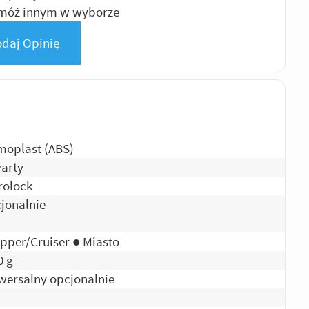
pomóż innym w wyborze
daj Opinię
moplast (ABS)
arty
rolock
jonalnie
pper/Cruiser ● Miasto
0 g
wersalny opcjonalnie