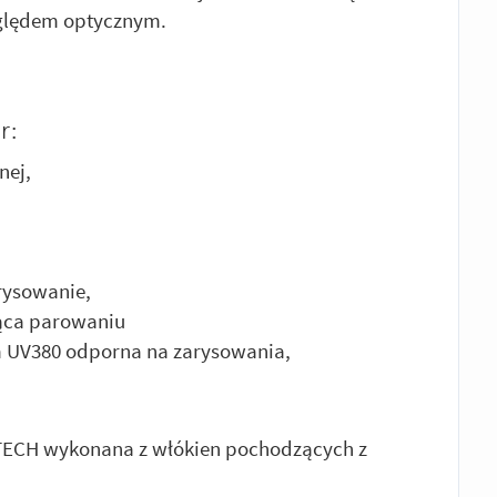
ględem optycznym.
r:
nej,
rysowanie,
ąca parowaniu
em UV380 odporna na zarysowania,
TECH wykonana z włókien pochodzących z