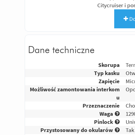
Citycruiser i 
Do
Dane techniczne
Skorupa
Ter
Typ kasku
Otw
Zapięcie
Mic
Możliwość zamontowania interkom
Opc
u
Przeznaczenie
Cho
Waga
129
Pinlock
Uni
Przystosowany do okularów
Tak