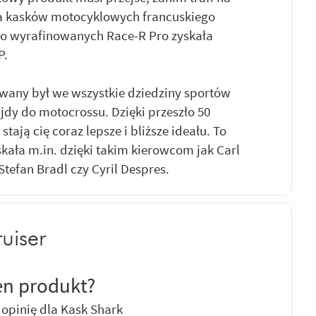
ma kasków motocyklowych francuskiego
o wyrafinowanych Race-R Pro zyskała
P.
wany był we wszystkie dziedziny sportów
dy do motocrossu. Dzięki przeszło 50
ają cię coraz lepsze i bliższe ideału. To
ała m.in. dzięki takim kierowcom jak Carl
Stefan Bradl czy Cyril Despres.
uiser
en produkt?
opinię dla Kask Shark