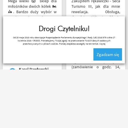
Mega wielki 😱 sklep dla
Zakupiłem rękawiczki - Seca
miłośników dwóch kółek 🏍️
Turismo III, jak dla mnie
🛵. Bardzo duży wybór w
rewelacja. Obsługa,
asortymencie i w
doradztwo i klimat w sklepie
rozmiarówce. Dużo osób z
na najwyższym poziomie.
obsługi którzy chętnie
Drogi Czytelniku!
Polecam Następnym
pomogą i doradzą.Świetny
zakupem będzie kask.
Czesław Bednarz
Od 25 maja 2018 roku obowiązuje Rozporządzenie Parlamentu Europejskiego i Rady (UE) 2016/679 z dnia 27
kontakt telefoniczny. Z
kwietnia 2016 r (RODO). Potrzebujemy Twojej zgody na przetwarzanie Twoich danych osobowych
pewnością w Poznaniu jak
przechowywanych w plikach cookies. Poniżej znajdziesz szczegóły na ten temat.
Czytaj
nie w regionie sklep nr. 1👍🏻
Zgadzam się
Buty zakupione bardzo
wygode 🤗
Błyskawiczna przesyłka
(zamówienie o godz. 14,
Karol Pawłowski
paczkomatem już o godz. 8
rano następnego dnia!) ,
paczka zapakowana
schludnie i estetycznie, tak
Bez zarzutu. Przesyłka
samo kurtka, która była
dotarła szybko, rzeczy w
prezentem urodzinowym,
złym rozmiarze zwrócone
więc nawet nie było
bardzo łatwo i bez
potrzeby szukania
problemów, pieniądze
okazjonalnego opakowania.
wróciły na konto. Polecam
Zdecydowanie polecam i na
zamawiać, od razu w kilku
pewno wrócę do