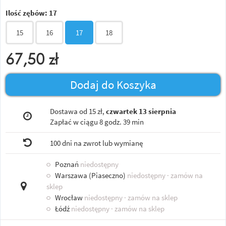
Ilość zębów:
17
15
16
17
18
67,50
zł
Dodaj do Koszyka
Dostawa od 15 zł,
czwartek 13 sierpnia
Zapłać w ciągu
8 godz. 39 min
100 dni na zwrot lub wymianę
○
Poznań
niedostępny
○
Warszawa (Piaseczno)
niedostępny
· zamów na
sklep
○
Wrocław
niedostępny
· zamów na sklep
○
Łódź
niedostępny
· zamów na sklep