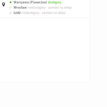
●
Warszawa (Piaseczno)
dostępny
○
Wrocław
niedostępny
· zamów na sklep
○
Łódź
niedostępny
· zamów na sklep