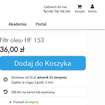
Zadzwoń do nas
(+48) 798 798 169
Koszyk
Konto
Akademia
Portal
Filtr oleju HF 153
36,00
zł
Dodaj do Koszyka
Dostawa od 15 zł,
wtorek 11 sierpnia
Zapłać w ciągu
2 godz. 1 min
100 dni na zwrot lub wymianę
●
Poznań
dostępny