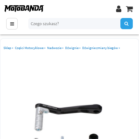
Sklep
»
Części Motocyklowe
»
Nadwozie
»
Dźwignie
»
Dźwignie zmiany biegów
»