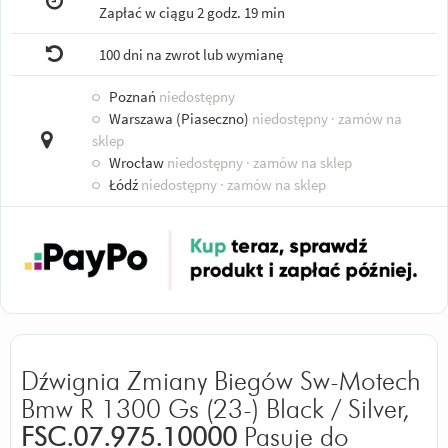
Zapłać w ciągu
2 godz. 19 min
100 dni na zwrot lub wymianę
○
Poznań
niedostępny
○
Warszawa (Piaseczno)
niedostępny
· zamów na
sklep
○
Wrocław
niedostępny
· zamów na sklep
○
Łódź
niedostępny
· zamów na sklep
Dźwignia Zmiany Biegów Sw-Motech
Bmw R 1300 Gs (23-) Black / Silver,
FSC.07.975.10000
Pasuje do