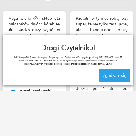
Mega wielki 😱 sklep dla
Rzetelni w tym co robią. p.s.
miłośników dwóch kółek 🏍️
super, że nie tylko testujecie,
🛵. Bardzo duży wybór w
ale i handlujecie... opisy
asortymencie i w
towaru, szybka wysyłka...
rozmiarówce. Dużo osób z
profesjonalnie. O testach
obsługi którzy chętnie
Drogi Czytelniku!
motocykli nie wspomnę.
pomogą i doradzą.Świetny
Dzięki.
Ryszard Krysz
Od 25 maja 2018 roku obowiązuje Rozporządzenie Parlamentu Europejskiego i Rady (UE) 2016/679 z dnia 27
kontakt telefoniczny. Z
kwietnia 2016 r (RODO). Potrzebujemy Twojej zgody na przetwarzanie Twoich danych osobowych
pewnością w Poznaniu jak
przechowywanych w plikach cookies. Poniżej znajdziesz szczegóły na ten temat.
Czytaj
nie w regionie sklep nr. 1👍🏻
Zgadzam się
Buty zakupione bardzo
wygode 🤗
Przesyłka bez zarzutu
doszła po 1 dniu od
Karol Pawłowski
nadania. Bardzo szybka i
sprawna realizacja.
Jakościowo produkty są
świetne. Rzetelna firma, z
Polecam z czystym
której będę korzystał i
sumieniem!? zamowienie
wspierał, ponieważ cała
dotarło bardzo szybko,
ekipa robi niesamowita
wszystko zgodnie z opisem i
robotę w motocyklowym