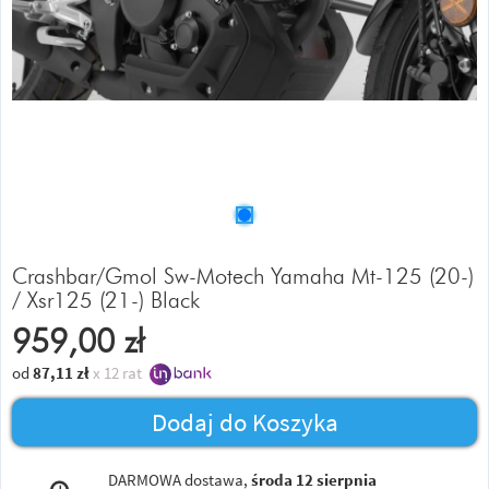
Crashbar/Gmol Sw-Motech Yamaha Mt-125 (20-)
/ Xsr125 (21-) Black
959,00
zł
od
87,11
zł
x 12 rat
Dodaj do Koszyka
DARMOWA dostawa,
środa 12 sierpnia