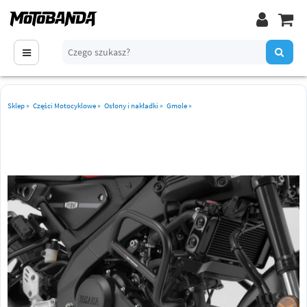
Sklep
»
Części Motocyklowe
»
Osłony i nakładki
»
Gmole
»