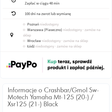
Zapłać w ciągu
48 min
100 dni na zwrot lub wymianę
○
Poznań
niedostępny
○
Warszawa (Piaseczno)
niedostępny
· zamów na
sklep
○
Wrocław
niedostępny
· zamów na sklep
○
Łódź
niedostępny
· zamów na sklep
Informacje o Crashbar/Gmol Sw-
Motech Yamaha Mt-125 (20-) /
Xsr125 (21-) Black