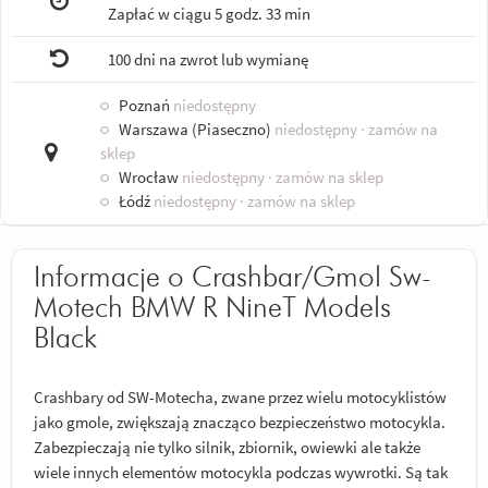
Zapłać w ciągu
5 godz. 33 min
100 dni na zwrot lub wymianę
○
Poznań
niedostępny
○
Warszawa (Piaseczno)
niedostępny
· zamów na
sklep
○
Wrocław
niedostępny
· zamów na sklep
○
Łódź
niedostępny
· zamów na sklep
Informacje o Crashbar/Gmol Sw-
Motech BMW R NineT Models
Black
Crashbary od SW-Motecha, zwane przez wielu motocyklistów
jako gmole, zwiększają znacząco bezpieczeństwo motocykla.
Zabezpieczają nie tylko silnik, zbiornik, owiewki ale także
wiele innych elementów motocykla podczas wywrotki. Są tak