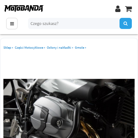
Sklep
»
Części Motocyklowe
»
Osłony i nakładki
»
Gmole
»