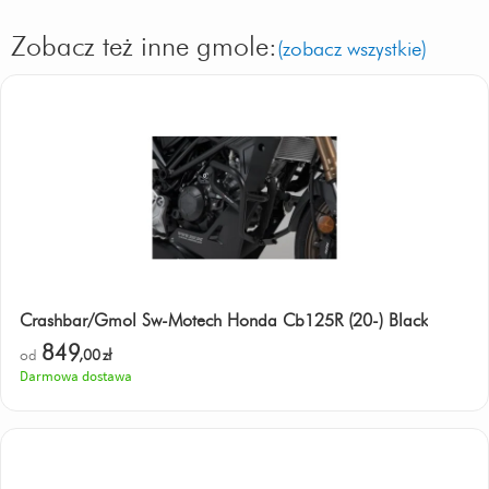
Zobacz też inne gmole:
(zobacz wszystkie)
Crashbar/Gmol Sw-Motech Honda Cb125R (20-) Black
849
od
,00
zł
Darmowa dostawa