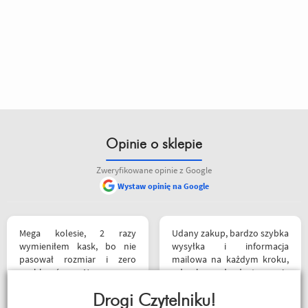
Opinie o sklepie
Zweryfikowane opinie z Google
Wystaw opinię na Google
Mega kolesie, 2 razy
Udany zakup, bardzo szybka
wymieniłem kask, bo nie
wysyłka i informacja
pasował rozmiar i zero
mailowa na każdym kroku,
problemów. Na pewno
od zakupu do dostarczenia
jeszcze wrócę, a może i
paczki przez kuriera -
wpadnę przejazdem.
Drogi Czytelniku!
Polecam