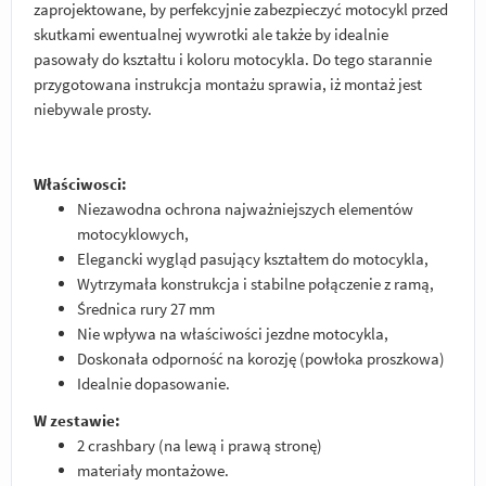
zaprojektowane, by perfekcyjnie zabezpieczyć motocykl przed
skutkami ewentualnej wywrotki ale także by idealnie
pasowały do kształtu i koloru motocykla. Do tego starannie
przygotowana instrukcja montażu sprawia, iż montaż jest
niebywale prosty.
Właściwosci:
Niezawodna ochrona najważniejszych elementów
motocyklowych,
Elegancki wygląd pasujący kształtem do motocykla,
Wytrzymała konstrukcja i stabilne połączenie z ramą,
Średnica rury 27 mm
Nie wpływa na właściwości jezdne motocykla,
Doskonała odporność na korozję (powłoka proszkowa)
Idealnie dopasowanie.
W zestawie:
2 crashbary (na lewą i prawą stronę)
materiały montażowe.