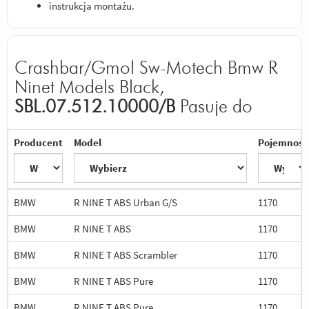
instrukcja montażu.
Crashbar/Gmol Sw-Motech Bmw R
Ninet Models Black,
SBL.07.512.10000/B
Pasuje do
Producent
Model
Pojemność
BMW
R NINE T ABS Urban G/S
1170
BMW
R NINE T ABS
1170
BMW
R NINE T ABS Scrambler
1170
BMW
R NINE T ABS Pure
1170
BMW
R NINE T ABS Pure
1170