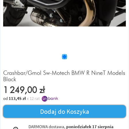
Crashbar/Gmol Sw-Motech BMW R NineT Models
Black
1 249,00
zł
od
113,45
zł
x 12 rat
Dodaj do Koszyka
DARMOWA dostawa,
poniedziałek 17 sierpnia