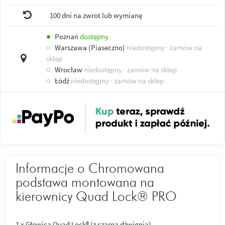
100 dni na zwrot lub wymianę
●
Poznań
dostępny
○
Warszawa (Piaseczno)
niedostępny
· zamów na
sklep
○
Wrocław
niedostępny
· zamów na sklep
○
Łódź
niedostępny
· zamów na sklep
Informacje o Chromowana
podstawa montowana na
kierownicy Quad Lock® PRO
1 x Głowica Quad Lock® (z czarną dźwignią)