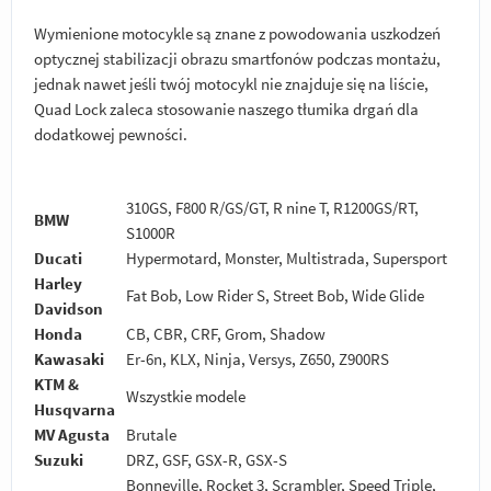
Wymienione motocykle są znane z powodowania uszkodzeń
optycznej stabilizacji obrazu smartfonów podczas montażu,
jednak nawet jeśli twój motocykl nie znajduje się na liście,
Quad Lock zaleca stosowanie naszego tłumika drgań dla
dodatkowej pewności.
310GS, F800 R/GS/GT, R nine T, R1200GS/RT,
BMW
S1000R
Ducati
Hypermotard, Monster, Multistrada, Supersport
Harley
Fat Bob, Low Rider S, Street Bob, Wide Glide
Davidson
Honda
CB, CBR, CRF, Grom, Shadow
Kawasaki
Er-6n, KLX, Ninja, Versys, Z650, Z900RS
KTM &
Wszystkie modele
Husqvarna
MV Agusta
Brutale
Suzuki
DRZ, GSF, GSX-R, GSX-S
Bonneville, Rocket 3, Scrambler, Speed Triple,