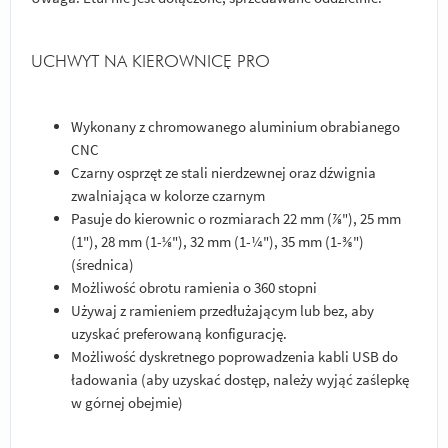
UCHWYT NA KIEROWNICĘ PRO
Wykonany z chromowanego aluminium obrabianego
CNC
Czarny osprzęt ze stali nierdzewnej oraz dźwignia
zwalniająca w kolorze czarnym
Pasuje do kierownic o rozmiarach 22 mm (⅞"), 25 mm
(1"), 28 mm (1-⅛"), 32 mm (1-¼"), 35 mm (1-⅜")
(średnica)
Możliwość obrotu ramienia o 360 stopni
Używaj z ramieniem przedłużającym lub bez, aby
uzyskać preferowaną konfigurację.
Możliwość dyskretnego poprowadzenia kabli USB do
ładowania (aby uzyskać dostęp, należy wyjąć zaślepkę
w górnej obejmie)