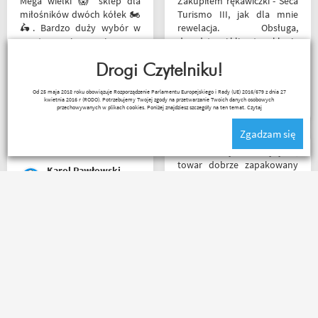
Mega wielki 😱 sklep dla
Zakupiłem rękawiczki - Seca
miłośników dwóch kółek 🏍️
Turismo III, jak dla mnie
🛵. Bardzo duży wybór w
rewelacja. Obsługa,
asortymencie i w
doradztwo i klimat w sklepie
rozmiarówce. Dużo osób z
na najwyższym poziomie.
obsługi którzy chętnie
Drogi Czytelniku!
Polecam Następnym
pomogą i doradzą.Świetny
zakupem będzie kask.
Czesław Bednarz
Od 25 maja 2018 roku obowiązuje Rozporządzenie Parlamentu Europejskiego i Rady (UE) 2016/679 z dnia 27
kontakt telefoniczny. Z
kwietnia 2016 r (RODO). Potrzebujemy Twojej zgody na przetwarzanie Twoich danych osobowych
pewnością w Poznaniu jak
przechowywanych w plikach cookies. Poniżej znajdziesz szczegóły na ten temat.
Czytaj
nie w regionie sklep nr. 1👍🏻
Zgadzam się
Buty zakupione bardzo
wygode 🤗
Bardzo szybka wysyłka,
towar dobrze zapakowany
Karol Pawłowski
na czas transportu, ładny
przemyślany sklep, duży
plus za publikowane
materiały niejednokrotnie
Rzetelni w tym co robią. p.s.
podpięte do
super, że nie tylko testujecie,
poszczególnych artykułów,
ale i handlujecie... opisy
ceny podobne jak i u innych
towaru, szybka wysyłka...
ale za wspomniane
profesjonalnie. O testach
materiały publikowane na
motocykli nie wspomnę.
ich kanale warto kupować u
Dzięki.
Motobandziorów, kolejne