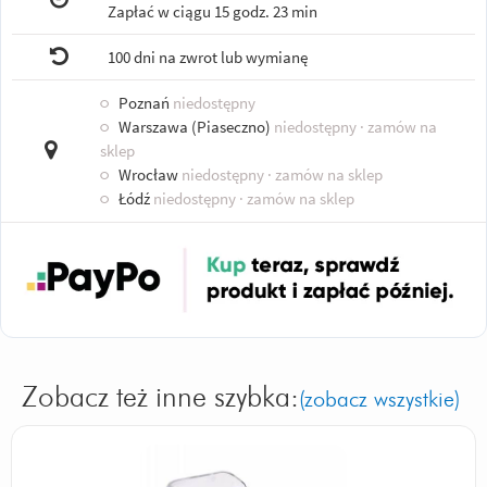
Zapłać w ciągu
15 godz. 23 min
100 dni na zwrot lub wymianę
○
Poznań
niedostępny
○
Warszawa (Piaseczno)
niedostępny
· zamów na
sklep
○
Wrocław
niedostępny
· zamów na sklep
○
Łódź
niedostępny
· zamów na sklep
Zobacz też inne szybka:
(zobacz wszystkie)