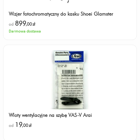
Wizjer fotochromatyczny do kasku Shoei Glamster
899
od
,00
zł
Darmowa dostawa
Wloty wentylacyjne na szybę VAS-V Arai
19
od
,00
zł