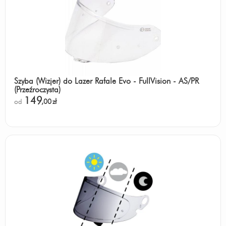
Szyba (Wizjer) do Lazer Rafale Evo - FullVision - AS/PR
(Przeźroczysta)
149
od
,00
zł