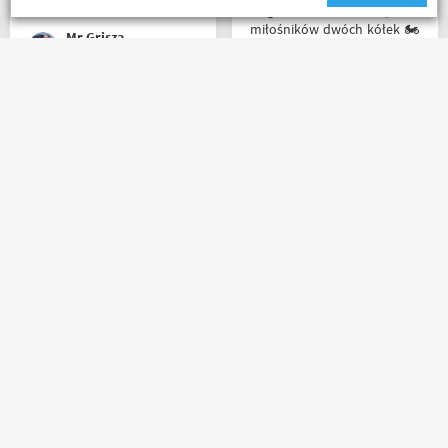
miejscu i nadal podtrzymuję
Mega wielki 😱 sklep dla
zdanie.
miłośników dwóch kółek 🏍️
Mr Grisza
🛵. Bardzo duży wybór w
asortymencie i w
rozmiarówce. Dużo osób z
obsługi którzy chętnie
Jedyny minus że przez
pomogą i doradzą.Świetny
Poczte przesyłka idzie
kontakt telefoniczny. Z
zdecydowanie za długo. A
pewnością w Poznaniu jak
oprócz tego pełen
nie w regionie sklep nr. 1👍🏻
profesjonalizm
Buty zakupione bardzo
wygode 🤗
marcin maj
Karol Pawłowski
Masz pytania?
Zadzwoń lub napisz do nas
(+48) 798 798 169
sklep@motobanda.pl