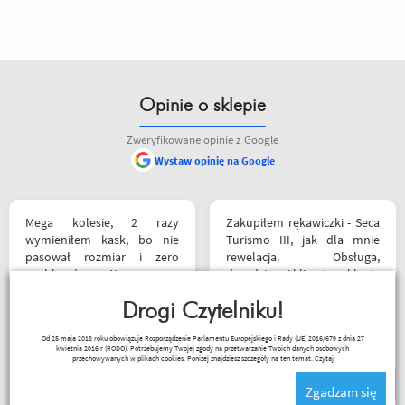
Opinie o sklepie
Zweryfikowane opinie z Google
Wystaw opinię na Google
Mega kolesie, 2 razy
Zakupiłem rękawiczki - Seca
wymieniłem kask, bo nie
Turismo III, jak dla mnie
pasował rozmiar i zero
rewelacja. Obsługa,
problemów. Na pewno
doradztwo i klimat w sklepie
jeszcze wrócę, a może i
na najwyższym poziomie.
wpadnę przejazdem.
Drogi Czytelniku!
Polecam Następnym
Polecam wszystkim
zakupem będzie kask.
Czesław Bednarz
Od 25 maja 2018 roku obowiązuje Rozporządzenie Parlamentu Europejskiego i Rady (UE) 2016/679 z dnia 27
początkującym w temacie
kwietnia 2016 r (RODO). Potrzebujemy Twojej zgody na przetwarzanie Twoich danych osobowych
moto, bo wyjadacze i tak
przechowywanych w plikach cookies. Poniżej znajdziesz szczegóły na ten temat.
Czytaj
wiedzą że motobanda jest
Zgadzam się
The Best! Już byłem na