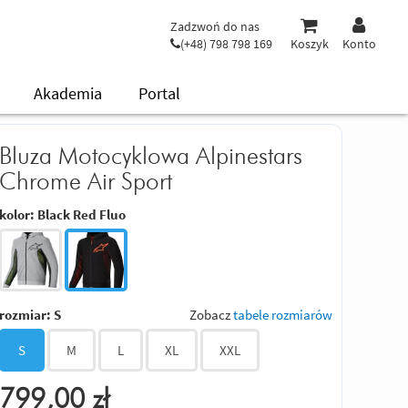
Zadzwoń do nas
(+48) 798 798 169
Koszyk
Konto
Akademia
Portal
Bluza Motocyklowa Alpinestars
Chrome Air Sport
kolor:
Black Red Fluo
rozmiar:
S
Zobacz
tabele rozmiarów
S
M
L
XL
XXL
799,00
zł