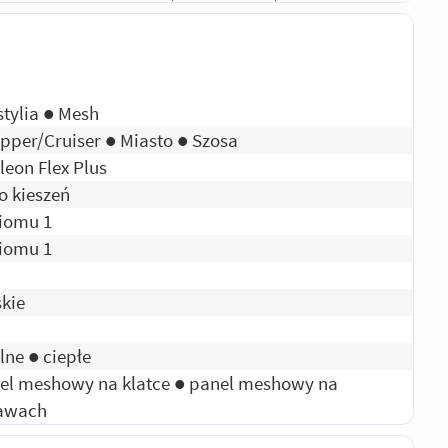
stylia ● Mesh
pper/Cruiser ● Miasto ● Szosa
leon Flex Plus
ko kieszeń
iomu 1
iomu 1
kie
lne ● ciepłe
el meshowy na klatce ● panel meshowy na
awach