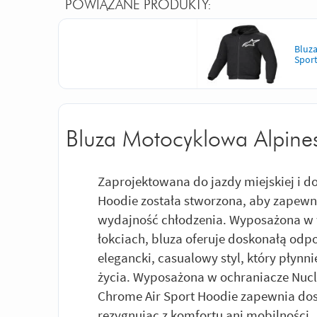
POWIĄZANE PRODUKTY:
Bluz
Sport
Bluza Motocyklowa Alpines
Zaprojektowana do jazdy miejskiej i d
Hoodie została stworzona, aby zapewn
wydajność chłodzenia. Wyposażona w 
łokciach, bluza oferuje doskonałą odpo
elegancki, casualowy styl, który płyn
życia. Wyposażona w ochraniacze Nucle
Chrome Air Sport Hoodie zapewnia dos
rezygnując z komfortu ani mobilności.