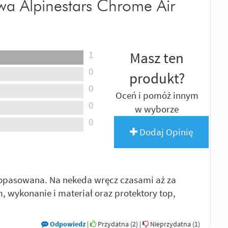
wa Alpinestars Chrome Air
1
Masz ten
0
produkt?
0
Oceń i pomóż innym
0
w wyborze
0
Dodaj Opinię
opasowana. Na nekeda wręcz czasami aż za
 wykonanie i materiał oraz protektory top,
Odpowiedz
|
Przydatna (
2
)
|
Nieprzydatna (
1
)