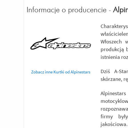
Informacje o producencie -
Alpi
Charakter
właściciel
Włoszech 
produkcją 
istnienia ro
Dziś A-Sta
Zobacz inne Kurtki od Alpinestars
skórzane, r
Alpinest
motocyklow
rozpoznawal
firmy był
jakościowa