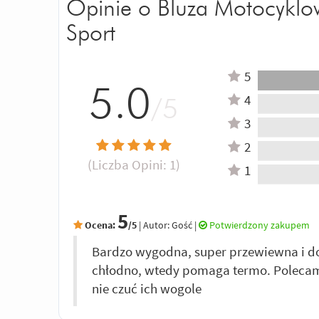
Opinie o Bluza Motocyklo
Sport
5
5.0
4
/5
3
2
(Liczba Opini:
1
)
1
5
Ocena:
/5
|
Autor:
Gość
|
Potwierdzony zakupem
Bardzo wygodna, super przewiewna i d
chłodno, wtedy pomaga termo. Polecam,
nie czuć ich wogole