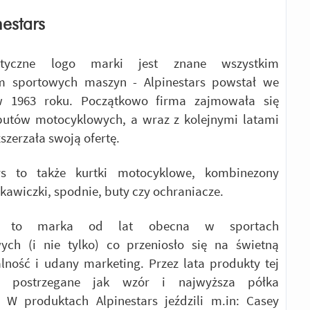
nestars
ystyczne logo marki jest znane wszystkim
em sportowych maszyn - Alpinestars powstał we
w 1963 roku. Początkowo firma zajmowała się
butów motocyklowych, a wraz z kolejnymi latami
zszerzała swoją ofertę.
rs to także kurtki motocyklowe, kombinezony
ękawiczki, spodnie, buty czy ochraniacze.
ars to marka od lat obecna w sportach
ych (i nie tylko) co przeniosło się na świetną
ność i udany marketing. Przez lata produkty tej
y postrzegane jak wzór i najwyższa półka
. W produktach Alpinestars jeździli m.in: Casey