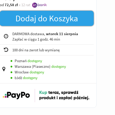
od
72,58
zł
x 12 rat
Dodaj do Koszyka
DARMOWA dostawa,
wtorek 11 sierpnia
Zapłać w ciągu
1 godz. 46 min
100 dni na zwrot lub wymianę
●
Poznań
dostępny
●
Warszawa (Piaseczno)
dostępny
●
Wrocław
dostępny
●
Łódź
dostępny