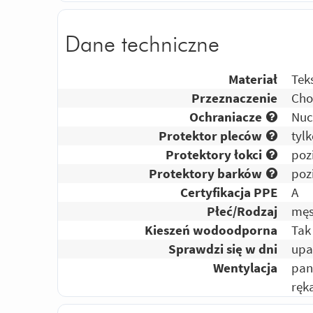
Dane techniczne
Materiał
Tek
Przeznaczenie
Cho
Ochraniacze
Nuc
Protektor pleców
tyl
Protektory łokci
poz
Protektory barków
poz
Certyfikacja PPE
A
Płeć/Rodzaj
męs
Kieszeń wodoodporna
Tak
Sprawdzi się w dni
upa
Wentylacja
pan
ręk