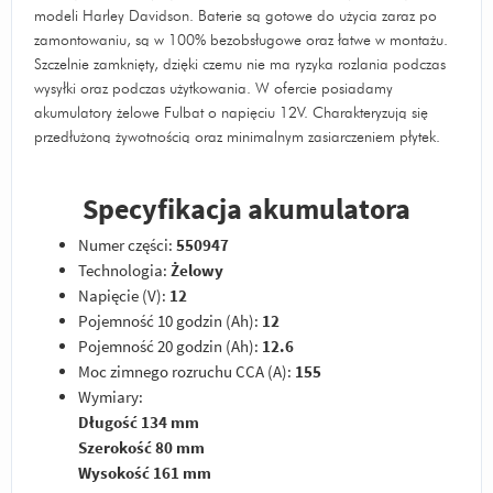
modeli Harley Davidson. Baterie są gotowe do użycia zaraz po
zamontowaniu, są w 100% bezobsługowe oraz łatwe w montażu.
Szczelnie zamknięty, dzięki czemu nie ma ryzyka rozlania podczas
wysyłki oraz podczas użytkowania. W ofercie posiadamy
akumulatory żelowe Fulbat o napięciu 12V. Charakteryzują się
przedłużoną żywotnością oraz minimalnym zasiarczeniem płytek.
Specyfikacja akumulatora
Numer części:
550947
Technologia:
Żelowy
Napięcie (V):
12
Pojemność 10 godzin (Ah):
12
Pojemność 20 godzin (Ah):
12.6
Moc zimnego rozruchu CCA (A):
155
Wymiary:
Długość 134 mm
Szerokość 80 mm
Wysokość 161 mm