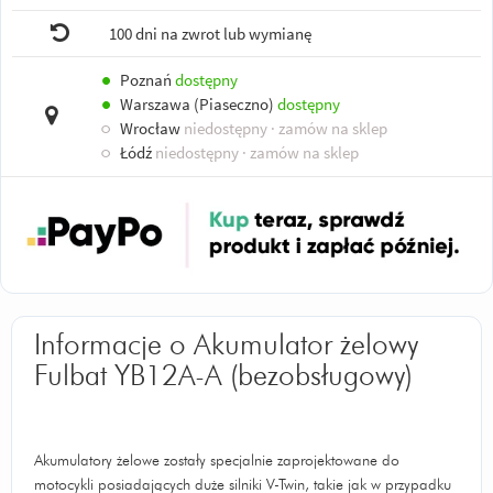
100 dni na zwrot lub wymianę
●
Poznań
dostępny
●
Warszawa (Piaseczno)
dostępny
○
Wrocław
niedostępny
· zamów na sklep
○
Łódź
niedostępny
· zamów na sklep
Informacje o Akumulator żelowy
Fulbat YB12A-A (bezobsługowy)
Akumulatory żelowe zostały specjalnie zaprojektowane do
motocykli posiadających duże silniki V-Twin, takie jak w przypadku