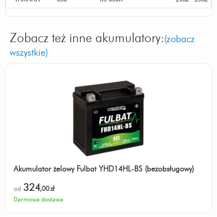
Zobacz też inne akumulatory:
(zobacz
wszystkie)
Akumulator żelowy Fulbat YHD14HL-BS (bezobsługowy)
324
od
,00
zł
Darmowa dostawa