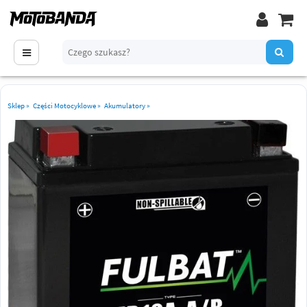
Sklep
»
Części Motocyklowe
»
Akumulatory
»