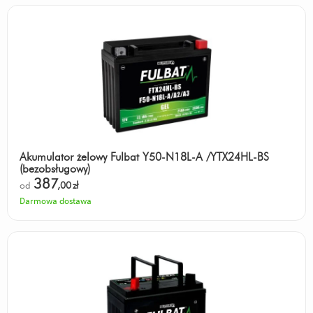
Akumulator żelowy Fulbat Y50-N18L-A /YTX24HL-BS
(bezobsługowy)
387
od
,00
zł
Darmowa dostawa