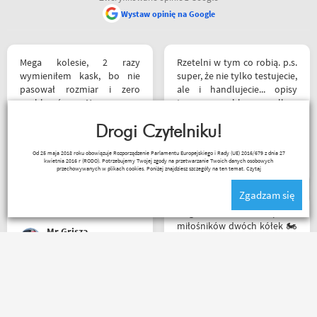
Wystaw opinię na Google
Mega kolesie, 2 razy
Rzetelni w tym co robią. p.s.
wymieniłem kask, bo nie
super, że nie tylko testujecie,
pasował rozmiar i zero
ale i handlujecie... opisy
problemów. Na pewno
towaru, szybka wysyłka...
jeszcze wrócę, a może i
profesjonalnie. O testach
wpadnę przejazdem.
Drogi Czytelniku!
motocykli nie wspomnę.
Polecam wszystkim
Dzięki.
Ryszard Krysz
Od 25 maja 2018 roku obowiązuje Rozporządzenie Parlamentu Europejskiego i Rady (UE) 2016/679 z dnia 27
początkującym w temacie
kwietnia 2016 r (RODO). Potrzebujemy Twojej zgody na przetwarzanie Twoich danych osobowych
moto, bo wyjadacze i tak
przechowywanych w plikach cookies. Poniżej znajdziesz szczegóły na ten temat.
Czytaj
wiedzą że motobanda jest
Zgadzam się
The Best! Już byłem na
miejscu i nadal podtrzymuję
Mega wielki 😱 sklep dla
zdanie.
miłośników dwóch kółek 🏍️
Mr Grisza
🛵. Bardzo duży wybór w
asortymencie i w
rozmiarówce. Dużo osób z
obsługi którzy chętnie
Za same maile zwrotne i ich
pomogą i doradzą.Świetny
treść macie u mnie
kontakt telefoniczny. Z