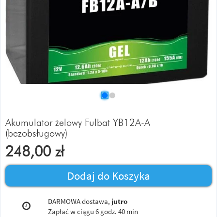
Akumulator żelowy Fulbat YB12A-A
(bezobsługowy)
248,00
zł
Dodaj do Koszyka
DARMOWA dostawa,
jutro
Zapłać w ciągu
6 godz. 40 min