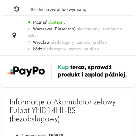
100 dni na zwrot lub wymianę
●
Poznań
dostępny
○
Warszawa (Piaseczno)
niedostępny
· zamów na
sklep
○
Wrocław
niedostępny
· zamów na sklep
○
Łódź
niedostępny
· zamów na sklep
Informacje o Akumulator żelowy
Fulbat YHD14HL-BS
(bezobsługowy)
Numer części:
550880