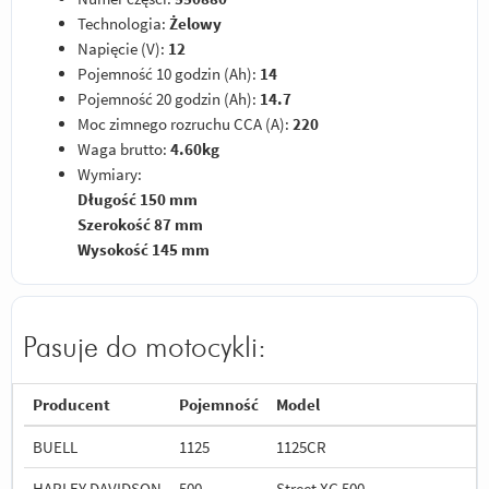
Technologia:
Żelowy
Napięcie (V):
12
Pojemność 10 godzin (Ah):
14
Pojemność 20 godzin (Ah):
14.7
Moc zimnego rozruchu CCA (A):
220
Waga brutto:
4.60kg
Wymiary:
Długość 150 mm
Szerokość 87 mm
Wysokość 145 mm
Pasuje do motocykli:
Producent
Pojemność
Model
BUELL
1125
1125CR
HARLEY DAVIDSON
500
Street XG 500