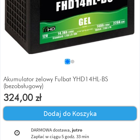
Akumulator żelowy Fulbat YHD14HL-BS
(bezobsługowy)
324,00
zł
Dodaj do Koszyka
DARMOWA dostawa,
jutro
Zapłać w ciągu
5 godz. 33 min