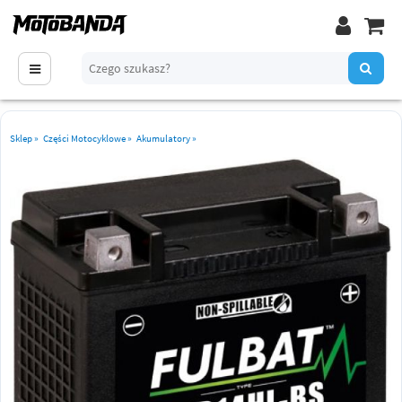
Sklep
»
Części Motocyklowe
»
Akumulatory
»