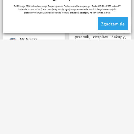
Polecam wszystkim
Cena przyzwoita.
Paweł Fic
Od 25 maja 2018 roku obowiązuje Rozporządzenie Parlamentu Europejskiego i Rady (UE) 2016/679 z dnia 27
początkującym w temacie
kwietnia 2016 r (RODO). Potrzebujemy Twojej zgody na przetwarzanie Twoich danych osobowych
moto, bo wyjadacze i tak
przechowywanych w plikach cookies. Poniżej znajdziesz szczegóły na ten temat.
Czytaj
wiedzą że motobanda jest
Zgadzam się
The Best! Już byłem na
miejscu i nadal podtrzymuję
Sklep na celujący! Fachowcy
zdanie.
przemili, cierpliwi. Zakupy,
Mr Grisza
które się do kufra nie
zmieściły, zostały wysłane
kurierem - ekstra
rozwiązanie! Jakość
Mega obsługa i dobry towar
produktów (m.in. komplet
. . . każdy motocyklista
Rebelhorn) pierwsza klasa -
znajdzie coś dla siebie . . .
już sprawdzone na
serdecznie polecam ???
dłuższym wypadzie w
Bieszczady. Polecam z
całego serca!
Sebastian Trąbski
Agnieszka Deja