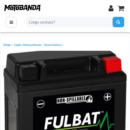
Sklep
»
Części Motocyklowe
»
Akumulatory
»