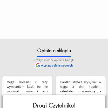
Opinie o sklepie
Zweryfikowane opinie z Google
Wystaw opinię na Google
Mega kolesie, 2 razy
Bardzo szybka wysyłka! W
wymieniłem kask, bo nie
ciągu 3 dni, kupiłem,
pasował rozmiar i zero
odesłałem z wymianą na
problemów. Na pewno
większe i dostałem z
jeszcze wrócę, a może i
powrotem zamówione buty.
wpadnę przejazdem.
Drogi Czytelniku!
Produkt zgodny z opisem.