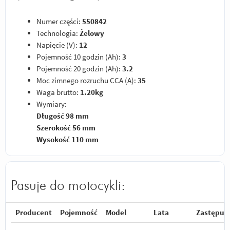
Numer części:
550842
Technologia:
Żelowy
Napięcie (V):
12
Pojemność 10 godzin (Ah):
3
Pojemność 20 godzin (Ah):
3.2
Moc zimnego rozruchu CCA (A):
35
Waga brutto:
1.20kg
Wymiary:
Długość 98 mm
Szerokość 56 mm
Wysokość 110 mm
Pasuje do motocykli:
Producent
Pojemność
Model
Lata
Zastępuj