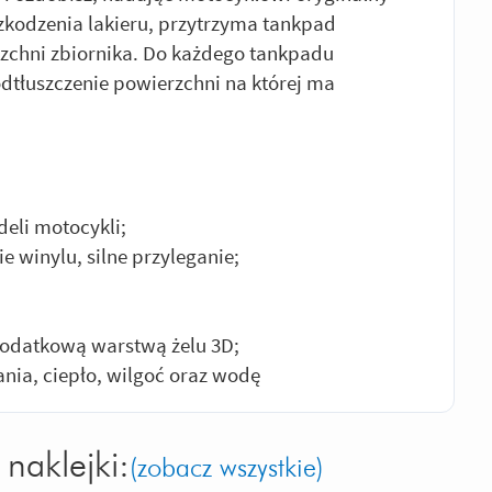
zkodzenia lakieru, przytrzyma tankpad
rzchni zbiornika. Do każdego tankpadu
odtłuszczenie powierzchni na której ma
eli motocykli;
 winylu, silne przyleganie;
dodatkową warstwą żelu 3D;
nia, ciepło, wilgoć oraz wodę
naklejki:
(zobacz wszystkie)