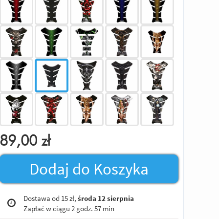
89,00
zł
Dodaj do Koszyka
Dostawa od 15 zł,
środa 12 sierpnia
Zapłać w ciągu
2 godz. 57 min