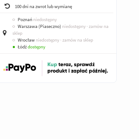
100 dni na zwrot lub wymianę
○
Poznań
niedostępny
○
Warszawa (Piaseczno)
niedostępny
· zamów na
sklep
○
Wrocław
niedostępny
· zamów na sklep
●
Łódź
dostępny