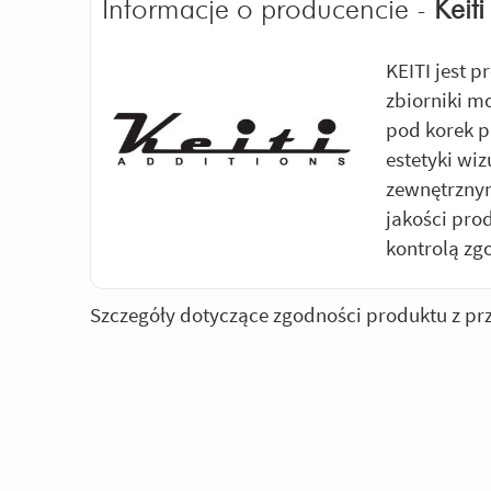
Informacje o producencie -
Keiti
KEITI jest 
zbiorniki m
pod korek p
estetyki wi
zewnętrznym
jakości pro
kontrolą zg
Szczegóły dotyczące zgodności produktu z pr