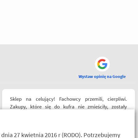
Wystaw opinię na Google
Sklep na celujący! Fachowcy przemili, cierpliwi.
Zakupy, które się do kufra nie zmieściły, zostały
wysłane kurierem - ekstra rozwiązanie! Jakość
produktów (m.in. komplet Rebelhorn) pierwsza klasa -
już sprawdzone na dłuższym wypadzie w Bieszczady.
 dnia 27 kwietnia 2016 r (RODO). Potrzebujemy
Polecam z całego serca!