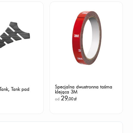
Specjalna dwustronna taśma
Tank, Tank pad
klejąca 3M
29
od
,00
zł