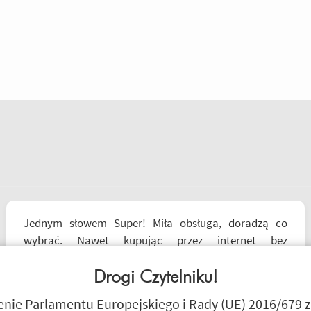
Jednym słowem Super! Miła obsługa, doradzą co
wybrać. Nawet kupując przez internet bez
przymierzania po podaniu rozmiaru udało mi się kupić
właśnie taki rozmiar jaki chciałem.
Drogi Czytelniku!
Janusz Mrozek
ie Parlamentu Europejskiego i Rady (UE) 2016/679 z