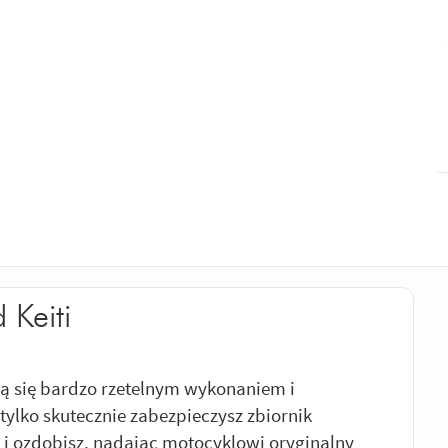
 Keiti
ją się bardzo rzetelnym wykonaniem i
 tylko skutecznie zabezpieczysz zbiornik
i ozdobisz, nadając motocyklowi oryginalny