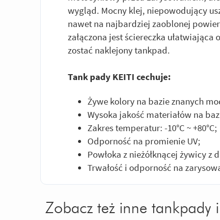
wygląd. Mocny klej, niepowodujący us
nawet na najbardziej zaoblonej powie
załączona jest ściereczka ułatwiająca 
zostać naklejony tankpad.
Tank pady KEITI cechuje:
Żywe kolory na bazie znanych mod
Wysoka jakość materiałów na bazie
Zakres temperatur: -10°C ~ +80°C;
Odporność na promienie UV;
Powłoka z nieżółknącej żywicy z 
Trwałość i odporność na zarysowa
Zobacz też inne tankpady i 