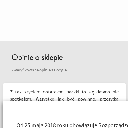
Opinie o sklepie
Zweryfikowane opinie z Google
Z tak szybkim dotarciem paczki to się dawno nie
spotkałem. Wszystko jak być powinno, przesyłka
szybko wysłana, jest feedback o tym co się z paczką
dzieje, towar dotarł dobrze zapakowany i zgodny z
zamówieniem. Organizacyjnie chłopaki mają to
Od 25 maja 2018 roku obowiązuje Rozporządzen
ogarnięte :)