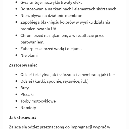
Gwarantuje niezwykle trwały efekt
Do stosowania na tkaninach i elementach skórzanych
Nie wpływa na działanie membran
Zapobiega blaknięciu kolorów w wyniku działania
promieniowania UV.
Chroni przed nasiąkaniem, a w rezultacie przed
parowaniem.
Zabezpiecza przed wodą i olejami.
Nie plami
Zastosowanie:
Odzież tekstylna jak i skórzana i z membraną jak i bez
Odzież (kurtki, spodnie, rękawice, itd.)
Buty
Plecaki
Torby motocyklowe
Namioty
Jak stosować:
Zaleca się odzież przeznaczoną do impregnacji wyprać w