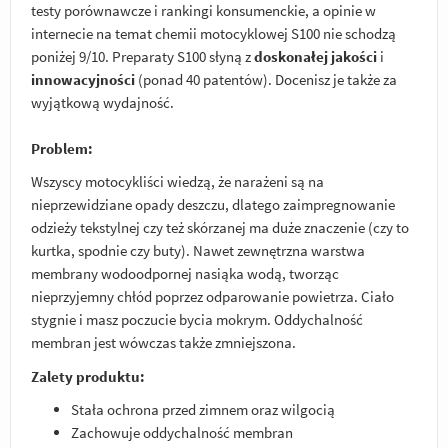
testy porównawcze i rankingi konsumenckie, a opinie w
internecie na temat chemii motocyklowej S100 nie schodzą
poniżej 9/10. Preparaty S100 słyną z
doskonałej jakości
i
innowacyjności
(ponad 40 patentów). Docenisz je także za
wyjątkową wydajność.
Problem:
Wszyscy motocykliści wiedzą, że narażeni są na
nieprzewidziane opady deszczu, dlatego zaimpregnowanie
odzieży tekstylnej czy też skórzanej ma duże znaczenie (czy to
kurtka, spodnie czy buty). Nawet zewnętrzna warstwa
membrany wodoodpornej nasiąka wodą, tworząc
nieprzyjemny chłód poprzez odparowanie powietrza. Ciało
stygnie i masz poczucie bycia mokrym. Oddychalność
membran jest wówczas także zmniejszona.
Zalety produktu:
Stała ochrona przed zimnem oraz wilgocią
Zachowuje oddychalność membran