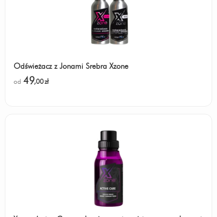
Odświeżacz z Jonami Srebra Xzone
49
od
,00
zł