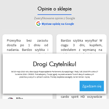
Opinie o sklepie
Zweryfikowane opinie z Google
Wystaw opinię na Google
pieniędzy. 5/5
Przesyłka bez zarzutu
Bardzo szybka wysyłka! W
doszła po 1 dniu od
ciągu 3 dni, kupiłem,
nadania. Bardzo szybka i
odesłałem z wymianą na
sprawna realizacja.
większe i dostałem z
Jakościowo produkty są
powrotem zamówione buty.
świetne. Rzetelna firma, z
Drogi Czytelniku!
Produkt zgodny z opisem.
której będę korzystał i
Cena przyzwoita.
Paweł Fic
Od 25 maja 2018 roku obowiązuje Rozporządzenie Parlamentu Europejskiego i Rady (UE) 2016/679 z dnia 27
wspierał, ponieważ cała
kwietnia 2016 r (RODO). Potrzebujemy Twojej zgody na przetwarzanie Twoich danych osobowych
ekipa robi niesamowita
przechowywanych w plikach cookies. Poniżej znajdziesz szczegóły na ten temat.
Czytaj
robotę w motocyklowym
Zgadzam się
świecie :). Pozdrawiam !
Witam miałem problem z
cardo spirit HD oczywiście
Riko
parowanie wykonywałem
źle pan z obsługi sklepu