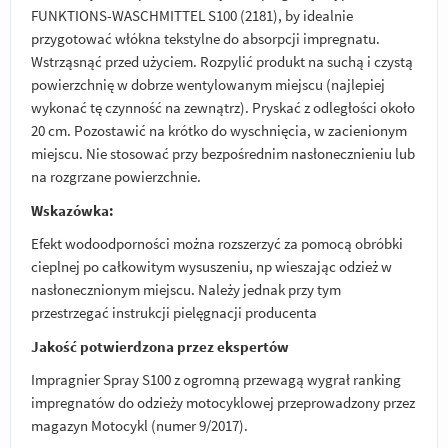
FUNKTIONS-WASCHMITTEL S100 (2181), by idealnie
przygotować włókna tekstylne do absorpcji impregnatu.
Wstrząsnąć przed użyciem. Rozpylić produkt na suchą i czystą
powierzchnię w dobrze wentylowanym miejscu (najlepiej
wykonać tę czynność na zewnątrz). Pryskać z odległości około
20 cm. Pozostawić na krótko do wyschnięcia, w zacienionym
miejscu. Nie stosować przy bezpośrednim nasłonecznieniu lub
na rozgrzane powierzchnie.
Wskazówka:
Efekt wodoodporności można rozszerzyć za pomocą obróbki
cieplnej po całkowitym wysuszeniu, np wieszając odzież w
nasłonecznionym miejscu. Należy jednak przy tym
przestrzegać instrukcji pielęgnacji producenta
Jakość potwierdzona przez ekspertów
Impragnier Spray S100 z ogromną przewagą wygrał ranking
impregnatów do odzieży motocyklowej przeprowadzony przez
magazyn Motocykl (numer 9/2017).