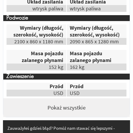
ladniejszy
Układ zasilania
Układ zasilania
wtrysk paliwa
wtrysk paliwa
Odpowiedz
|
Przydatna (
1
)
|
Nieprzydatna (
1
)
Podwozie
Wymiary (długość,
Wymiary (długość,
szerokość, wysokość)
szerokość, wysokość)
2100 x 860 x 1180 mm
2090 x 865 x 1280 mm
Masa pojazdu
Masa pojazdu
zalanego płynami
zalanego płynami
152 kg
162 kg
Zawieszenie
Przód
Przód
USD
USD
Pokaż wszystkie
Zauważyłeś gdzieś błąd? Pomóż nam stawać się lepszymi -