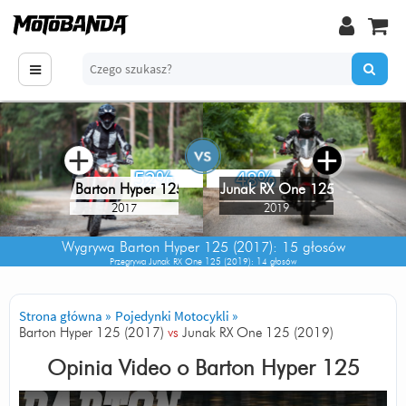
+
+
52%
48%
Junak RX One 125
Barton Hyper 125
2017
2019
Wygrywa
Barton Hyper 125 (2017)
: 15 głosów
Przegrywa
Junak RX One 125 (2019)
: 14 głosów
Strona główna
»
Pojedynki Motocykli
»
Barton Hyper 125 (2017)
vs
Junak RX One 125 (2019)
Opinia Video o
Barton Hyper 125