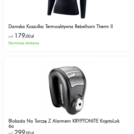
Damska Koszulka Termoaktywna Rebelhorn Therm II
179
od
,00
zł
Darmowa dostawa
Blokada Na Tarczę Z Alarmem KRYPTONITE KryptoLok
6a
299
od
,00
zł