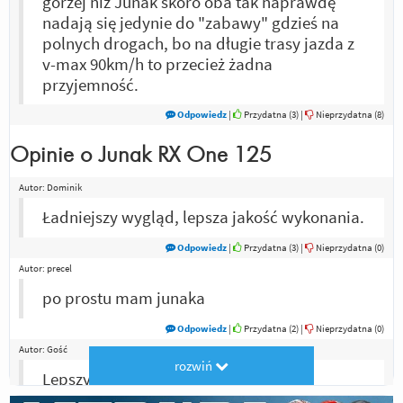
gorzej niż Junak skoro oba tak naprawdę
nadają się jedynie do "zabawy" gdzieś na
polnych drogach, bo na długie trasy jazda z
v-max 90km/h to przecież żadna
przyjemność.
Odpowiedz
|
Przydatna (
3
)
|
Nieprzydatna (
8
)
Opinie o
Junak RX One 125
Autor:
Dominik
Ładniejszy wygląd, lepsza jakość wykonania.
Odpowiedz
|
Przydatna (
3
)
|
Nieprzydatna (
0
)
Autor:
precel
po prostu mam junaka
Odpowiedz
|
Przydatna (
2
)
|
Nieprzydatna (
0
)
Autor:
Gość
rozwiń
Lepszy wygląd, pewniejsza fabryka