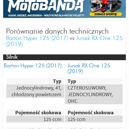
Odpowiedz
|
Przydatna (
2
)
|
Nieprzydatna (
1
)
Autor:
Rafał
Dojrzalszy wygląd, lepsza jakość wykonania
i większą nowoczesność.
Porównanie danych technicznych
Odpowiedz
|
Przydatna (
1
)
|
Nieprzydatna (
0
)
Barton Hyper 125 (2017)
vs
Junak RX One 125
Autor:
Jedrzej
(2019)
jest większy i ma bardziej agresywny wygląd
Silnik
Odpowiedz
|
Przydatna (
1
)
|
Nieprzydatna (
0
)
Barton Hyper 125 (2017)
Junak RX One 125
Autor:
nibelung
(2019)
Sprawia wrażenie bardziej nowoczesnego i
Typ
Typ
doroślejszego.
Jednocylindrowy, 4T,
CZTEROSUWOWY,
Wygląda bardziej rasowo. Wydaje mi się że
chłodzony powietrzem
JEDNOCYLINDROWY,
poza tym jest to bardziej nowocześniejsza
OHC
konstrukcja.
Pojemność skokowa
Pojemność skokowa
Odpowiedz
|
Przydatna (
1
)
|
Nieprzydatna (
1
)
125 ccm
125 ccm
Autor:
koniu