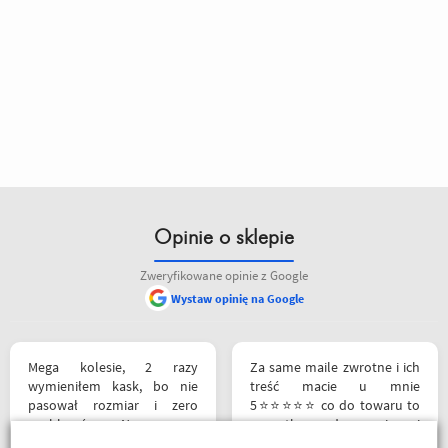
Opinie o sklepie
Zweryfikowane opinie z Google
Wystaw opinię na Google
Mega kolesie, 2 razy
Za same maile zwrotne i ich
wymieniłem kask, bo nie
treść macie u mnie
pasował rozmiar i zero
5⭐⭐⭐⭐⭐ co do towaru to
problemów. Na pewno
wszystko zgodne z opisem i
jeszcze wrócę, a może i
szybka realizacja