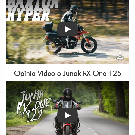
Odtwórz
Opinia Video o
Junak RX One 125
Odtwórz