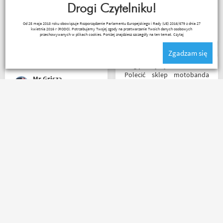
wpadnę przejazdem.
Drogi Czytelniku!
Polecam wszystkim
Remigiusz Musiał
Od 25 maja 2018 roku obowiązuje Rozporządzenie Parlamentu Europejskiego i Rady (UE) 2016/679 z dnia 27
początkującym w temacie
kwietnia 2016 r (RODO). Potrzebujemy Twojej zgody na przetwarzanie Twoich danych osobowych
moto, bo wyjadacze i tak
przechowywanych w plikach cookies. Poniżej znajdziesz szczegóły na ten temat.
Czytaj
wiedzą że motobanda jest
Zgadzam się
The Best! Już byłem na
miejscu i nadal podtrzymuję
Mogę z czystym sumieniem
zdanie.
Polecić sklep motobanda
Mr Grisza
może na miejscu mnie nie
było ale fachowa pomoc
poprzez e-mail przy zakupie
pomogła , profesjonalne
Zakupiłem rękawiczki - Seca
podejście do klienta , kiedyś
Turismo III, jak dla mnie
jak pozwoli na to pogoda
rewelacja. Obsługa,
napewno się wybiorę do
doradztwo i klimat w sklepie
sklepu a tym czasem
na najwyższym poziomie.
pozostaje napić się kawy w
Polecam Następnym
ich kubku
zakupem będzie kask.
Czesław Bednarz
Paweł W