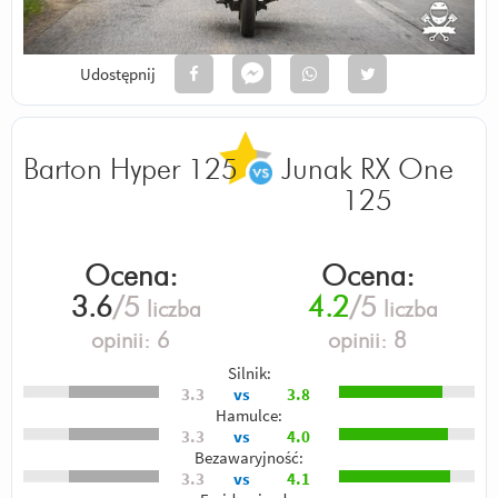
Udostępnij
Barton Hyper 125
Junak RX One
125
Ocena:
Ocena:
3.6
/5
4.2
/5
liczba
liczba
opinii:
6
opinii:
8
Silnik:
3.3
vs
3.8
Hamulce:
3.3
vs
4.0
Bezawaryjność:
3.3
vs
4.1