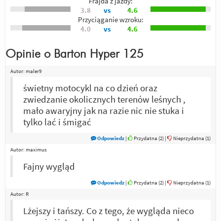
Frajda z jazdy:
3.8
vs
4.6
Przyciąganie wzroku:
4.0
vs
4.6
Opinie o
Barton Hyper 125
Autor:
maler9
świetny motocykl na co dzień oraz
zwiedzanie okolicznych terenów leśnych ,
mało awaryjny jak na razie nic nie stuka i
tylko lać i śmigać
Odpowiedz
|
Przydatna (
2
)
|
Nieprzydatna (
1
)
Autor:
maximus
Fajny wygląd
Odpowiedz
|
Przydatna (
2
)
|
Nieprzydatna (
1
)
Autor:
R
Lżejszy i tańszy. Co z tego, że wygląda nieco