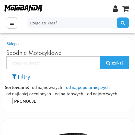
Sklep
»
Spodnie Motocyklowe
szukaj
Filtry
Sortowanie:
od najnowszych
od najpopularniejszych
od najlepiej ocenionych
od najtańszych
od najdroższych
PROMOCJE