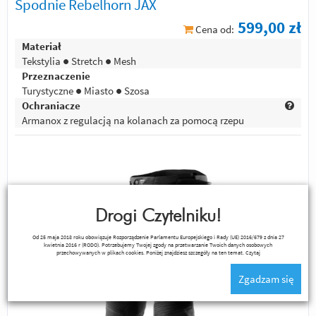
Spodnie Rebelhorn JAX
599,00 zł
Cena od:
Materiał
Tekstylia ● Stretch ● Mesh
Przeznaczenie
Turystyczne ● Miasto ● Szosa
Ochraniacze
Armanox z regulacją na kolanach za pomocą rzepu
Drogi Czytelniku!
Od 25 maja 2018 roku obowiązuje Rozporządzenie Parlamentu Europejskiego i Rady (UE) 2016/679 z dnia 27
kwietnia 2016 r (RODO). Potrzebujemy Twojej zgody na przetwarzanie Twoich danych osobowych
przechowywanych w plikach cookies. Poniżej znajdziesz szczegóły na ten temat.
Czytaj
Zgadzam się