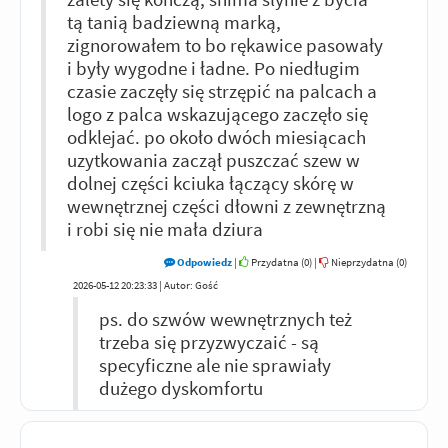
tą tanią badziewną marką,
zignorowałem to bo rękawice pasowały
i były wygodne i ładne. Po niedługim
czasie zaczęły się strzępić na palcach a
logo z palca wskazującego zaczęło się
odklejać. po około dwóch miesiącach
uzytkowania zaczął puszczać szew w
dolnej części kciuka łączący skórę w
wewnętrznej części dłowni z zewnętrzną
i robi się nie mała dziura
Odpowiedz
|
Przydatna (
0
)
|
Nieprzydatna (
0
)
2026-05-12 20:23:33 | Autor: Gość
ps. do szwów wewnętrznych też
trzeba się przyzwyczaić - są
specyficzne ale nie sprawiały
dużego dyskomfortu