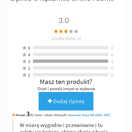
3.0
/5
(Liczba Opini:
1
)
5
0
4
0
3
1
2
0
1
0
Masz ten produkt?
Oceń i pomóż innym w wyborze
Dodaj Opinię
3
Ocena:
/5
|
Autor:
Jakub
| Motocykl:
Kawasaki Ninja 300 (2013 - 2017)
W miarę wygodne i przewiewne i tu
zalety się kończą, shima słynie z bycia