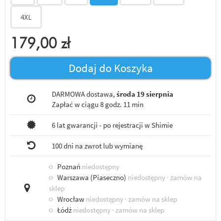
4XL
179,00
zł
Dodaj do Koszyka
DARMOWA dostawa,
środa 19 sierpnia
Zapłać w ciągu
8 godz. 11 min
6 lat gwarancji - po rejestracji w Shimie
100 dni na zwrot lub wymianę
○
Poznań
niedostępny
○
Warszawa (Piaseczno)
niedostępny
· zamów na
sklep
○
Wrocław
niedostępny
· zamów na sklep
○
Łódź
niedostępny
· zamów na sklep