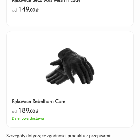
Rękawice Seca Axis Mesh II Lady
149
od
,00
zł
Rękawice Rebelhorn Core
189
od
,00
zł
Darmowa dostawa
Szczegóły dotyczące zgodności produktu z przepisami: