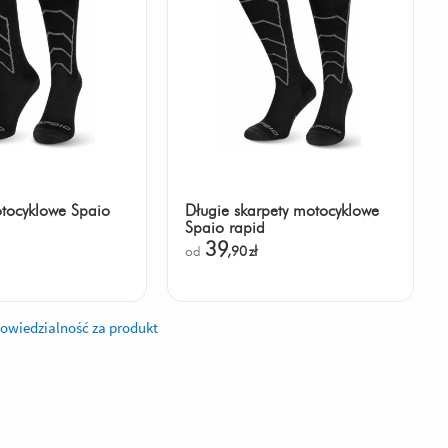
tocyklowe Spaio
Długie skarpety motocyklowe
Spaio rapid
39
od
,90
zł
owiedzialność za produkt