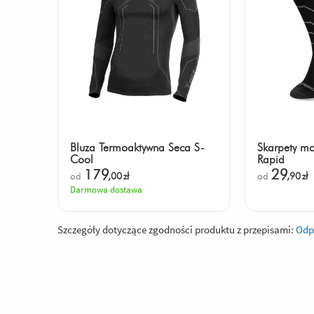
Bluza Termoaktywna Seca S-
Skarpety mo
Cool
Rapid
179
29
od
,00
zł
od
,90
zł
Darmowa dostawa
Szczegóły dotyczące zgodności produktu z przepisami:
Odp