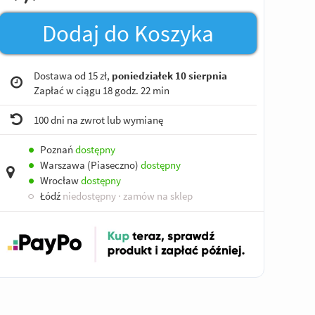
Dodaj do Koszyka
Dostawa od 15 zł,
poniedziałek 10 sierpnia
Zapłać w ciągu
18 godz. 22 min
100 dni na zwrot lub wymianę
●
Poznań
dostępny
●
Warszawa (Piaseczno)
dostępny
●
Wrocław
dostępny
○
Łódź
niedostępny
· zamów na sklep