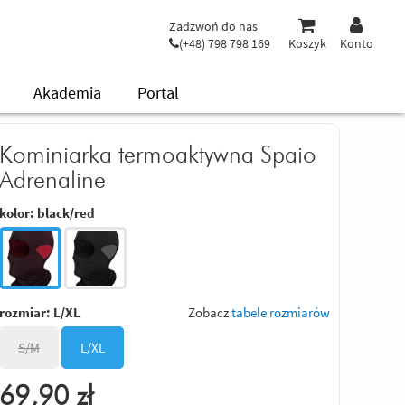
Zadzwoń do nas
(+48) 798 798 169
Koszyk
Konto
Akademia
Portal
Kominiarka termoaktywna Spaio
Adrenaline
kolor:
black/red
rozmiar:
L/XL
Zobacz
tabele rozmiarów
S/M
L/XL
69,90
zł