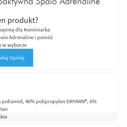
oaktywna Spaio Adrenaline
en produkt?
opinię dla Kominiarka
aio Adrenaline i pomóż
m w wyborze
daj Opinię
 poliamid, 40% polipropylen DRYARN®, 6%
stan
kie