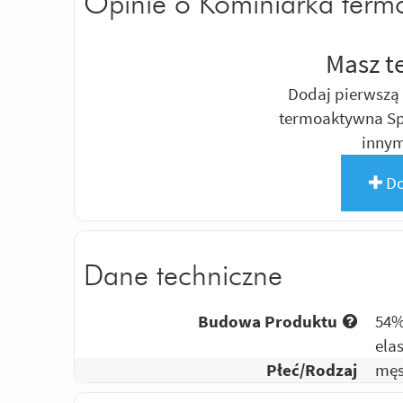
Opinie o Kominiarka term
Masz t
Dodaj pierwszą 
termoaktywna Sp
inny
Do
Dane techniczne
Budowa Produktu
54%
ela
Płeć/Rodzaj
męs