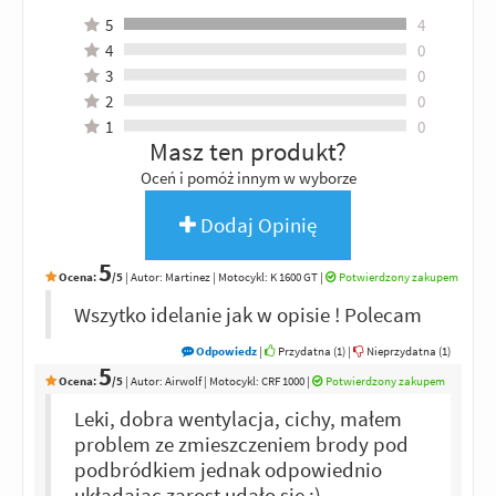
5
4
4
0
3
0
2
0
1
0
Masz ten produkt?
Oceń i pomóż innym w wyborze
Dodaj Opinię
5
Ocena:
/5
|
Autor:
Martinez
| Motocykl: K 1600 GT
|
Potwierdzony zakupem
Wszytko idelanie jak w opisie ! Polecam
Odpowiedz
|
Przydatna (
1
)
|
Nieprzydatna (
1
)
5
Ocena:
/5
|
Autor:
Airwolf
| Motocykl: CRF 1000
|
Potwierdzony zakupem
Leki, dobra wentylacja, cichy, małem
problem ze zmieszczeniem brody pod
podbródkiem jednak odpowiednio
układając zarost udało się :) .