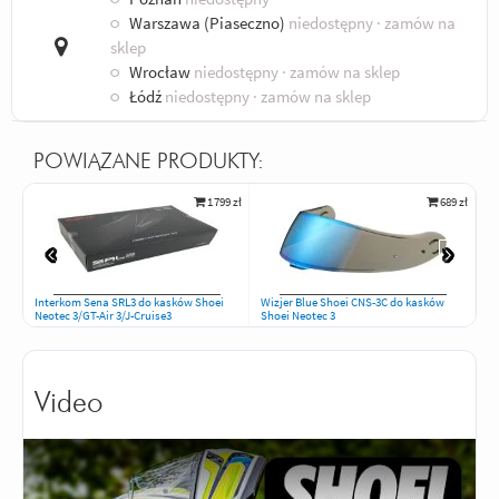
○
Warszawa (Piaseczno)
niedostępny
· zamów na
sklep
○
Wrocław
niedostępny
· zamów na sklep
○
Łódź
niedostępny
· zamów na sklep
POWIĄZANE PRODUKTY:
1 799 zł
689 zł
Interkom Sena SRL3 do kasków Shoei
Wizjer Blue Shoei CNS-3C do kasków
Wi
Neotec 3/GT-Air 3/J-Cruise3
Shoei Neotec 3
Sh
Video