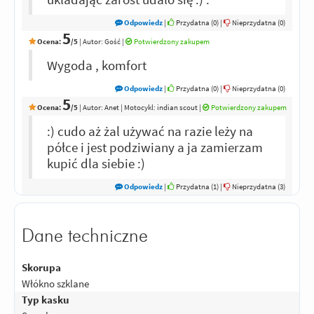
Odpowiedz
|
Przydatna (
0
)
|
Nieprzydatna (
0
)
5
Ocena:
/5
|
Autor:
Gość
|
Potwierdzony zakupem
Wygoda , komfort
Odpowiedz
|
Przydatna (
0
)
|
Nieprzydatna (
0
)
5
Ocena:
/5
|
Autor:
Anet
| Motocykl: indian scout
|
Potwierdzony zakupem
:) cudo aż żal używać na razie leży na
półce i jest podziwiany a ja zamierzam
kupić dla siebie :)
Odpowiedz
|
Przydatna (
1
)
|
Nieprzydatna (
3
)
Dane techniczne
Skorupa
Włókno szklane
Typ kasku