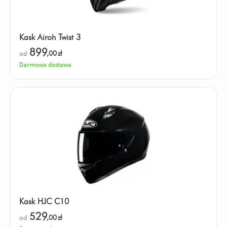
Kask Airoh Twist 3
899
od
,00
zł
Darmowa dostawa
Kask HJC C10
529
od
,00
zł