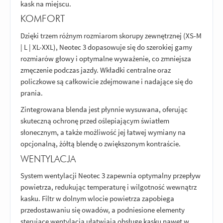
kask na miejscu.
KOMFORT
Dzięki trzem różnym rozmiarom skorupy zewnętrznej (XS-M
| L | XL-XXL), Neotec 3 dopasowuje się do szerokiej gamy
rozmiarów głowy i optymalne wyważenie, co zmniejsza
zmęczenie podczas jazdy. Wkładki centralne oraz
policzkowe są całkowicie zdejmowane i nadające się do
prania.
Zintegrowana blenda jest płynnie wysuwana, oferując
skuteczną ochronę przed oślepiającym światłem
słonecznym, a także możliwość jej łatwej wymiany na
opcjonalną, żółtą blendę o zwiększonym kontraście.
WENTYLACJA
System wentylacji Neotec 3 zapewnia optymalny przepływ
powietrza, redukując temperaturę i wilgotność wewnątrz
kasku. Filtr w dolnym wlocie powietrza zapobiega
przedostawaniu się owadów, a podniesione elementy
sterujące wentylacją ułatwiają obsługę kasku nawet w