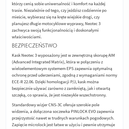
którzy cenią sobie uniwersalność i komfort na każdej
trasie. Niezależnie od tego, czy jeździsz codziennie po
mieście, wybierasz się na kręte wiejskie drogi, czy
planujesz długie motocyklowe wyprawy, Neotec 3
zachwyca swoją funkcjonalnością i doskonałymi
właściwościami.
BEZPIECZEŃSTWO
Kask Neotec 3 wyposażony jest w zewnętrzną skorupę AIM
(Advanced Integrated Matrix), która w połączeniu z
wieloelementowym systemem EPS zapewnia optymalną
ochronę przed uderzeniami, zgodną z wymaganiami normy
ECE-R 22.06. Dzięki homologacji P/J, kask można
bezpiecznie używać zarówno z zamkniętą, jak i otwartą
szczęką, co sprawia, że jest niezwykle wszechstronny.
Standardowy wizjer CNS-3C oferuje szerokie pole
widzenia, a dołączona soczewka PINLOCK EVO zapewnia
przejrzystość nawet w trudnych warunkach pogodowych.
Zapięcie microlock jest łatwe w użyciu i pewnie utrzymuje