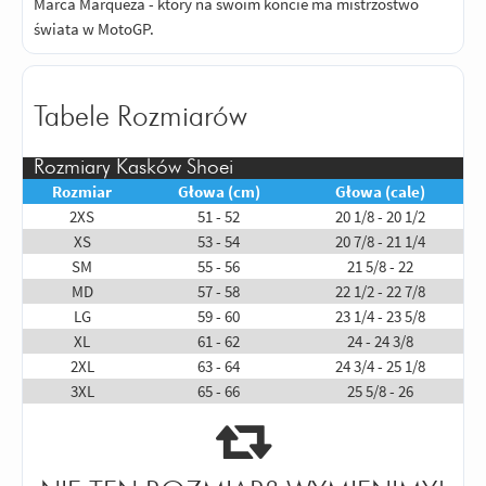
Marca Marqueza - który na swoim koncie ma mistrzostwo
świata w MotoGP.
Tabele Rozmiarów
Rozmiary Kasków Shoei
Rozmiar
Głowa (cm)
Głowa (cale)
2XS
51 - 52
20 1/8 - 20 1/2
XS
53 - 54
20 7/8 - 21 1/4
SM
55 - 56
21 5/8 - 22
MD
57 - 58
22 1/2 - 22 7/8
LG
59 - 60
23 1/4 - 23 5/8
XL
61 - 62
24 - 24 3/8
2XL
63 - 64
24 3/4 - 25 1/8
3XL
65 - 66
25 5/8 - 26