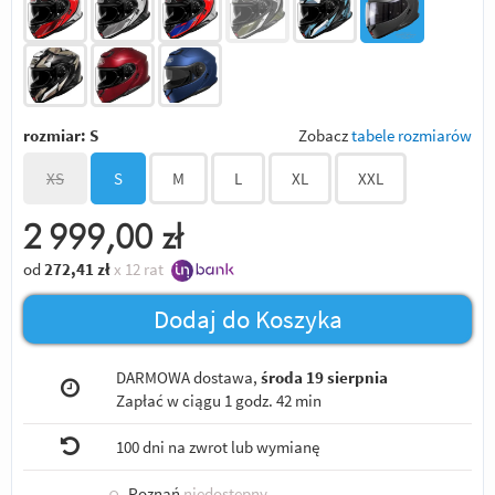
rozmiar:
S
Zobacz
tabele rozmiarów
XS
S
M
L
XL
XXL
2 999,00
zł
od
272,41
zł
x 12 rat
Dodaj do Koszyka
DARMOWA dostawa,
środa 19 sierpnia
Zapłać w ciągu
1 godz. 42 min
100 dni na zwrot lub wymianę
○
Poznań
niedostępny