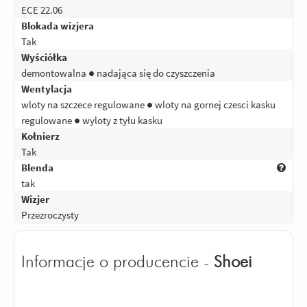
ECE 22.06
Blokada wizjera
Tak
Wyściółka
demontowalna ● nadająca się do czyszczenia
Wentylacja
wloty na szczece regulowane ● wloty na gornej czesci kasku
regulowane ● wyloty z tyłu kasku
Kołnierz
Tak
Blenda
tak
Wizjer
Przezroczysty
Informacje o producencie -
Shoei