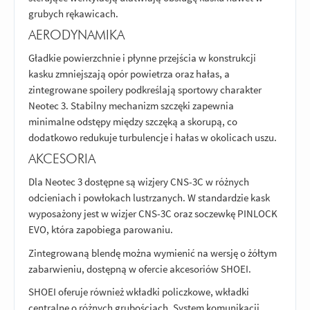
grubych rękawicach.
AERODYNAMIKA
Gładkie powierzchnie i płynne przejścia w konstrukcji
kasku zmniejszają opór powietrza oraz hałas, a
zintegrowane spoilery podkreślają sportowy charakter
Neotec 3. Stabilny mechanizm szczęki zapewnia
minimalne odstępy między szczęką a skorupą, co
dodatkowo redukuje turbulencje i hałas w okolicach uszu.
AKCESORIA
Dla Neotec 3 dostępne są wizjery CNS-3C w różnych
odcieniach i powłokach lustrzanych. W standardzie kask
wyposażony jest w wizjer CNS-3C oraz soczewkę PINLOCK
EVO, która zapobiega parowaniu.
Zintegrowaną blendę można wymienić na wersję o żółtym
zabarwieniu, dostępną w ofercie akcesoriów SHOEI.
SHOEI oferuje również wkładki policzkowe, wkładki
centralne o różnych grubościach. System komunikacji