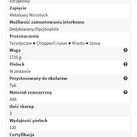
Szczękowy
Zapięcie
Metalowy Microlock
Możliwość zamontowania interkomu
Dedykowany/Opcjonalnie
Przeznaczenie
Turystyczne ● Chopper/Cruiser ● Miasto ● Szosa
Waga
1715 g
Pinlock
W zestawie
Przystosowany do okularów
Tak
Materiał zewnętrzny
AIM
Ilość skorup
3
Wydajność pinlock
120
Certyfikacja