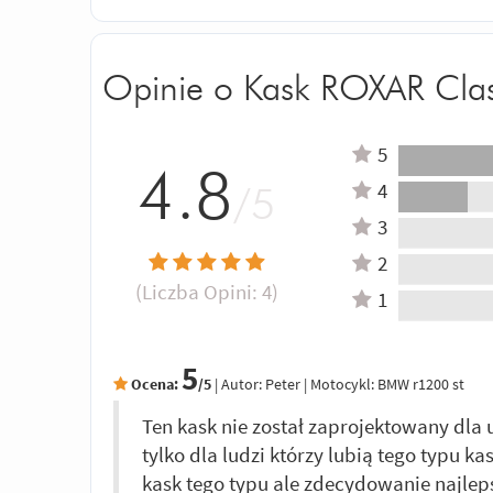
Opinie o Kask ROXAR Clas
5
4.8
4
/5
3
2
(Liczba Opini:
4
)
1
5
Ocena:
/5
|
Autor:
Peter
| Motocykl: BMW r1200 st
Ten kask nie został zaprojektowany dla 
tylko dla ludzi którzy lubią tego typu ka
kask tego typu ale zdecydowanie najleps