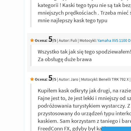
kategorii ! Kaski tego typu nie są tak be
mniejszych prędkościach . Trzeba mieć ś
mnie najlepszy kask tego typu
5
Ocena:
/5
|
Autor:
Fuli
| Motocykl:
Yamaha XVS 1100 Dr
Wszystko tak jak się tego spodziewałem
Za obsługę duże brawa
5
Ocena:
/5
|
Autor:
Jaro
| Motocykl: Benelli TRK 792 X
Kupiłem kask odkryty jak drugi, na razie 
Fajne jest to, że jest lekki i mniejszy 
podróżowania turystykiem wystarczy. Z
przystosowany do urządzeń typu interko
kaskiem. Sam korzystam z taniego i ba
FreedConn FX, gdyby był kask w niego 