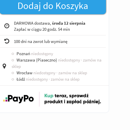
Dodaj do Koszyka
DARMOWA dostawa,
środa 12 sierpnia
Zapłać w ciągu
20 godz. 54 min
100 dni na zwrot lub wymianę
○
Poznań
niedostępny
○
Warszawa (Piaseczno)
niedostępny
· zamów na
sklep
○
Wrocław
niedostępny
· zamów na sklep
○
Łódź
niedostępny
· zamów na sklep