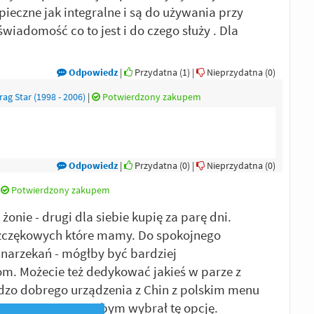
zpieczne jak integralne i są do używania przy
wiadomość co to jest i do czego służy . Dla
Odpowiedz
|
Przydatna (
1
)
|
Nieprzydatna (
0
)
ag Star (1998 - 2006)
|
Potwierdzony zakupem
!
Odpowiedz
|
Przydatna (
0
)
|
Nieprzydatna (
0
)
|
Potwierdzony zakupem
żonie - drugi dla siebie kupię za parę dni.
od szczękowych które mamy. Do spokojnego
 narzekań - mógłby być bardziej
m. Możecie też dedykować jakieś w parze z
rdzo dobrego urządzenia z Chin z polskim menu
wyposażony raczej bym wybrał tę opcję.