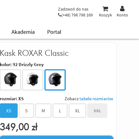
Zadzwoń do nas
(+48) 798 798 169
Koszyk
Konto
Akademia
Portal
Kask ROXAR Classic
kolor:
92 Drizzly Grey
rozmiar:
XS
Zobacz
tabele rozmiarów
XS
S
M
L
XL
XXL
349,00
zł