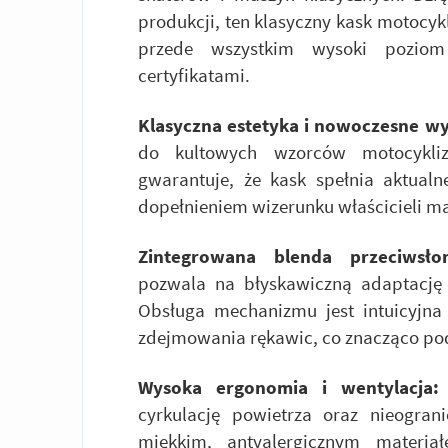
produkcji, ten klasyczny kask motocykl
przede wszystkim wysoki poziom 
certyfikatami.
Klasyczna estetyka i nowoczesne w
do kultowych wzorców motocykliz
gwarantuje, że kask spełnia aktual
dopełnieniem wizerunku właścicieli 
Zintegrowana blenda przeciwsło
pozwala na błyskawiczną adaptację
Obsługa mechanizmu jest intuicyjna
zdejmowania rękawic, co znacząco pod
Wysoka ergonomia i wentylacja:
cyrkulację powietrza oraz nieogran
miękkim, antyalergicznym materia