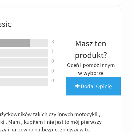
sic
3
Masz ten
1
produkt?
0
Oceń i pomóż innym
0
w wyborze
0
Dodaj Opinię
użytkowników takich czy innych motocykli ,
ski . Mam , kupiłem i nie jest to mój pierwszy
zy i na pewno najbezpieczniejszy w tej