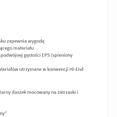
sku zapewnia wygodę
ącego materiału
odwójnej gęstości EPS (spieniony
ateriałów utrzymane w konwencji Hi-End
czarny daszek mocowany na zatrzaski i
ny"