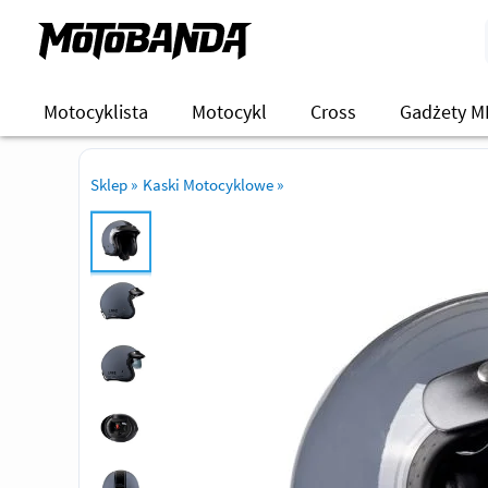
Motocyklista
Motocykl
Cross
Gadżety M
Sklep
»
Kaski Motocyklowe
»