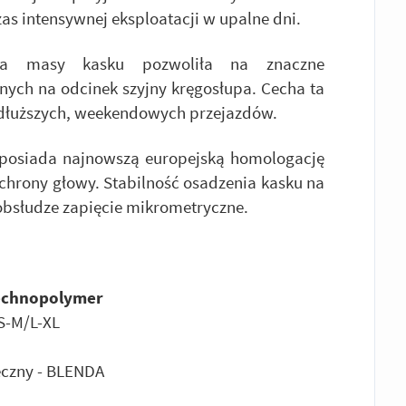
s intensywnej eksploatacji w upalne dni.
ja masy kasku pozwoliła na znaczne
ych na odcinek szyjny kręgosłupa. Cecha ta
e dłuższych, weekendowych przejazdów.
posiada najnowszą europejską homologację
ochrony głowy. Stabilność osadzenia kasku na
obsłudze zapięcie mikrometryczne.
echnopolymer
S-M/L-XL
eczny - BLENDA