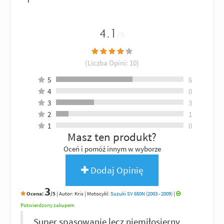
4.1
/5
(Liczba Opini:
10
)
5
6
4
0
3
3
2
1
1
0
Masz ten produkt?
Oceń i pomóż innym w wyborze
Dodaj Opinię
3
Ocena:
/5
|
Autor:
Kris
| Motocykl:
Suzuki SV 650N (2003 - 2009)
|
Potwierdzony zakupem
Super spasowanie lecz niemiłosierny