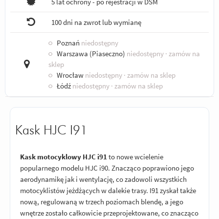
5 lat ochrony - po rejestracji w DSM
100 dni na zwrot lub wymianę
○
Poznań
niedostępny
○
Warszawa (Piaseczno)
niedostępny
· zamów na
sklep
○
Wrocław
niedostępny
· zamów na sklep
○
Łódź
niedostępny
· zamów na sklep
Kask HJC I91
Kask motocyklowy HJC i91
to nowe wcielenie
popularnego modelu HJC i90. Znacząco poprawiono jego
aerodynamikę jak i wentylację, co zadowoli wszystkich
motocyklistów jeżdżących w dalekie trasy. I91 zyskał także
nową, regulowaną w trzech poziomach blendę, a jego
wnętrze zostało całkowicie przeprojektowane, co znacząco