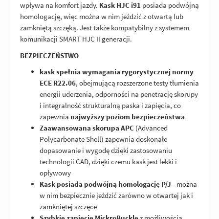
wpływa na komfort jazdy.
Kask HJC i91
posiada podwójną
homologację, więc można w nim jeździć z otwartą lub
zamkniętą szczęką. Jest także kompatybilny z systemem
komunikacji SMART HJC II generacji.
BEZPIECZEŃSTWO
kask spełnia wymagania rygorystycznej normy
ECE R22.06
, obejmującą rozszerzone testy tłumienia
energii uderzenia, odporności na penetrację skorupy
i integralność strukturalną paska i zapięcia, co
zapewnia
najwyższy poziom bezpieczeństwa
Zaawansowana skorupa APC
(Advanced
Polycarbonate Shell) zapewnia doskonałe
dopasowanie i wygodę dzięki zastosowaniu
technologii CAD, dzięki czemu kask jest lekki i
opływowy
Kask posiada podwójną homologację P/J
- można
w nim bezpiecznie jeździć zarówno w otwartej jak i
zamkniętej szczęce
Szybkie zapięcie MickroBuckle
z możliwością