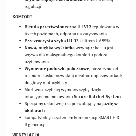
regulacji
KOMFORT
Blenda przeciwsłoneczna HJ-V12
regulowana w
trzech poziomach, odporna na zarysowania
Przezroczysta szyba HJ-33
z filtrem UV 99%
Nowa, miękka wyściółka
wewnątrz kasku jest
węższa dla maksymalnego komfortu podczas
użytkowania
Wymienne poduszki policzkowe
, niezależnie od
rozmiaru kasku pozwalają idealnie dopasować kask
do głowy motocyklisty
Możliwość szybkiej wymiany szyby dzięki
intuicyjnemu mocowaniu
Secure Ratchet System
Specjalny układ wnętrza pozwalający na
jazdę w
okularach
kompatybilny z systemem komunikacji SMART HJC
II generacji
WENTYLACJA