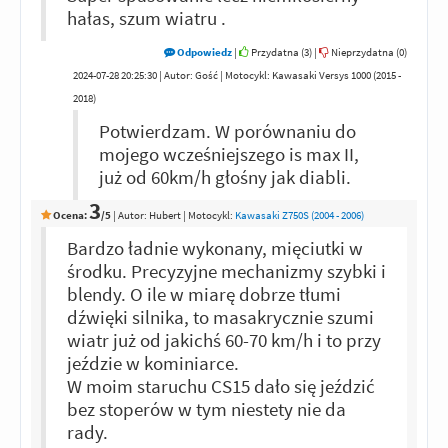
hałas, szum wiatru .
Odpowiedz
|
Przydatna (
3
)
|
Nieprzydatna (
0
)
2024-07-28 20:25:30 | Autor: Gość | Motocykl: Kawasaki Versys 1000 (2015 -
2018)
Potwierdzam. W porównaniu do
mojego wcześniejszego is max II,
już od 60km/h głośny jak diabli.
3
Ocena:
/5
|
Autor:
Hubert
| Motocykl:
Kawasaki Z750S (2004 - 2006)
Bardzo ładnie wykonany, mięciutki w
środku. Precyzyjne mechanizmy szybki i
blendy. O ile w miarę dobrze tłumi
dźwięki silnika, to masakrycznie szumi
wiatr już od jakichś 60-70 km/h i to przy
jeździe w kominiarce.
W moim staruchu CS15 dało się jeździć
bez stoperów w tym niestety nie da
rady.