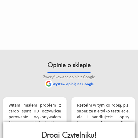
Opinie o sklepie
Zweryfikowane opinie z Google
Wystaw opinię na Google
Witam miałem problem z
Rzetelni w tym co robią. p.s.
cardo spirit HD oczywiście
super, że nie tylko testujecie,
parowanie wykonywałem
ale i handlujecie... opisy
źle pan z obsługi sklepu
towaru, szybka wysyłka...
spokojnie i cierpliwie
profesjonalnie. O testach
wytłumaczył w czym
Drogi Czytelniku!
motocykli nie wspomnę.