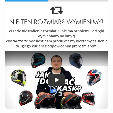
się, że i91 jest dużo... cichszy od
poprzednika. Jasne, że słychać szum,
powyżej 120 nawet mocno, ale nie tak,
by to przeszkadzało czy to w jeździe czy
NIE TEN ROZMIAR? WYMIENIMY!
w rozmowie przez interkom. Wydajna
wentylacja, zwłaszcza górna, wręcz
W razie nie trafienia rozmiaru - nie ma problemu, od ręki
czuć powiew wiatru. Bardzo wygodny.
wymieniamy na inny :)
Wystarczy, że odeślesz nam produkt a my bierzemy na siebie
Blenda mogłaby być nieco ciemniejsza.
drugiego kuriera z odpowiednim już rozmiarem.
Odpowiedz
|
Przydatna (
0
)
|
Nieprzydatna (
3
)
Odtwórz