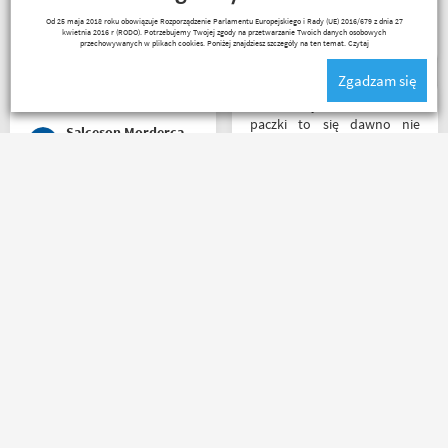
problem i sprawa
Dzięki.
Ryszard Krysz
Od 25 maja 2018 roku obowiązuje Rozporządzenie Parlamentu Europejskiego i Rady (UE) 2016/679 z dnia 27
załatwiona polecam
kwietnia 2016 r (RODO). Potrzebujemy Twojej zgody na przetwarzanie Twoich danych osobowych
serdecznie obsługa daje
przechowywanych w plikach cookies. Poniżej znajdziesz szczegóły na ten temat.
Czytaj
radę no i oczywiście nie
Zgadzam się
wyszedłem bez kupna
kurteczki na lato bardzo
Z tak szybkim dotarciem
była mi potrzebna w takie
paczki to się dawno nie
Salceson Morderca
upały,LWG
spotkałem. Wszystko jak być
powinno, przesyłka szybko
wysłana, jest feedback o
tym co się z paczką dzieje,
Za same maile zwrotne i ich
towar dotarł dobrze
treść macie u mnie
zapakowany i zgodny z
5⭐⭐⭐⭐⭐ co do towaru to
zamówieniem.
wszystko zgodne z opisem i
Organizacyjnie chłopaki
szybka realizacja
mają to ogarnięte :)
Remigiusz Musiał
Nikodem Wolski