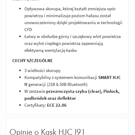
Opływowa skorupa, której kształt zmniejsza opór
powietrza i minimalizuje poziom hałasu został
unowocześniony dzięki projektowaniu w technologii
CFD
Łatwy w obsłudze górny i szczękowy wlot powietrza
oraz wylot ciepłego powietrza zapewniają
efektywną wentylację kasku
CECHY SZCZEGÓLNE
3 wielkości skorupy
Kompatybilny z systemem komunikacji
SMART HJC
II
generacji (21B & 50B Bluetooth)
W zestawie
przezroczysta szyba (clear), Pinlock,
podbródek oraz deflektor
Certyfikaty:
ECE 22.06
Opinie o Kask HJC I91