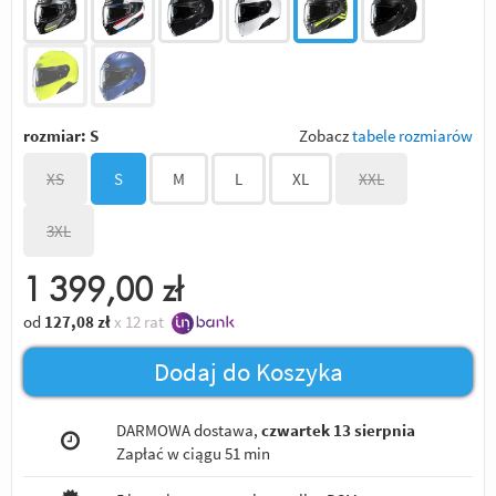
rozmiar:
S
Zobacz
tabele rozmiarów
XS
S
M
L
XL
XXL
3XL
1 399,00
zł
od
127,08
zł
x 12 rat
Dodaj do Koszyka
DARMOWA dostawa,
czwartek 13 sierpnia
Zapłać w ciągu
51 min