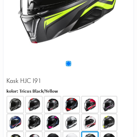
Kask HJC I91
kolor:
Tricus Black/Yellow