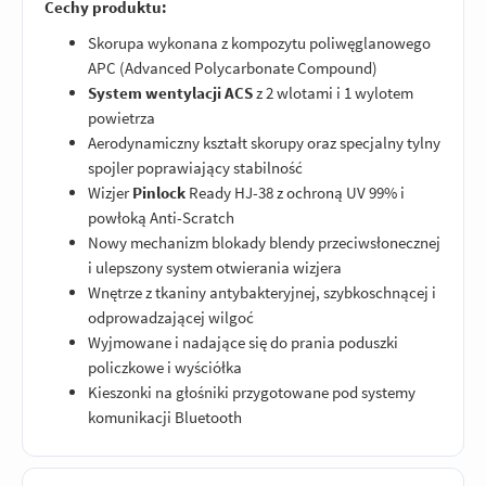
Cechy produktu:
Skorupa wykonana z kompozytu poliwęglanowego
APC (Advanced Polycarbonate Compound)
System wentylacji ACS
z 2 wlotami i 1 wylotem
powietrza
Aerodynamiczny kształt skorupy oraz specjalny tylny
spojler poprawiający stabilność
Wizjer
Pinlock
Ready HJ-38 z ochroną UV 99% i
powłoką Anti-Scratch
Nowy mechanizm blokady blendy przeciwsłonecznej
i ulepszony system otwierania wizjera
Wnętrze z tkaniny antybakteryjnej, szybkoschnącej i
odprowadzającej wilgoć
Wyjmowane i nadające się do prania poduszki
policzkowe i wyściółka
Kieszonki na głośniki przygotowane pod systemy
komunikacji Bluetooth