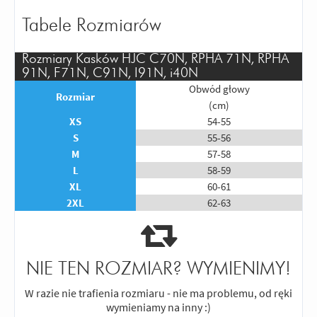
Tabele Rozmiarów
Rozmiary Kasków HJC C70N, RPHA 71N, RPHA
91N, F71N, C91N, I91N, i40N
Obwód głowy
Rozmiar
(cm)
XS
54-55
S
55-56
M
57-58
L
58-59
XL
60-61
2XL
62-63
NIE TEN ROZMIAR? WYMIENIMY!
W razie nie trafienia rozmiaru - nie ma problemu, od ręki
wymieniamy na inny :)