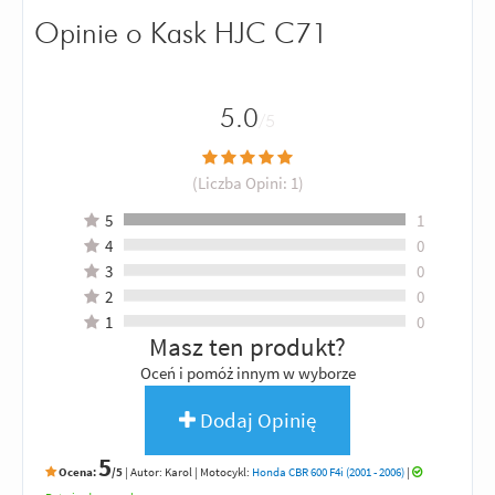
Opinie o Kask HJC C71
5.0
/5
(Liczba Opini:
1
)
5
1
4
0
3
0
2
0
1
0
Masz ten produkt?
Oceń i pomóż innym w wyborze
Dodaj Opinię
5
Ocena:
/5
|
Autor:
Karol
| Motocykl:
Honda CBR 600 F4i (2001 - 2006)
|