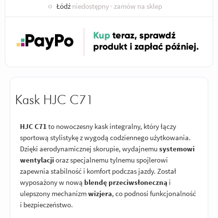
○
Łódź
niedostępny
· zamów na sklep
Kask HJC C71
HJC C71
to nowoczesny kask integralny, który łączy
sportową stylistykę z wygodą codziennego użytkowania.
Dzięki aerodynamicznej skorupie, wydajnemu
systemowi
wentylacji
oraz specjalnemu tylnemu spojlerowi
zapewnia stabilność i komfort podczas jazdy. Został
wyposażony w nową
blendę przeciwsłoneczną
i
ulepszony mechanizm
wizjera
, co podnosi funkcjonalność
i bezpieczeństwo.