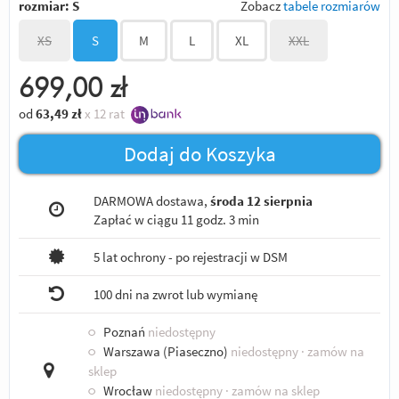
rozmiar:
S
Zobacz
tabele rozmiarów
XS
S
M
L
XL
XXL
699,00
zł
od
63,49
zł
x 12 rat
Dodaj do Koszyka
DARMOWA dostawa,
środa 12 sierpnia
Zapłać w ciągu
11 godz. 3 min
5 lat ochrony - po rejestracji w DSM
100 dni na zwrot lub wymianę
○
Poznań
niedostępny
○
Warszawa (Piaseczno)
niedostępny
· zamów na
sklep
○
Wrocław
niedostępny
· zamów na sklep