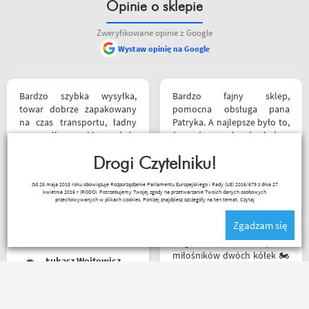
Opinie o sklepie
Zweryfikowane opinie z Google
Wystaw opinię na Google
Bardzo szybka wysyłka,
Bardzo fajny sklep,
towar dobrze zapakowany
pomocna obsługa pana
na czas transportu, ładny
Patryka. A najlepsze było to,
przemyślany sklep, duży
że podczas zakupów byłem
plus za publikowane
świadkiem cudu – pan
materiały niejednokrotnie
Drogi Czytelniku!
inwalida nagle wstał i
podpięte do
poszedł. 10/10 za atrakcje
Kapkos
Od 25 maja 2018 roku obowiązuje Rozporządzenie Parlamentu Europejskiego i Rady (UE) 2016/679 z dnia 27
poszczególnych artykułów,
dodatkowe. 😄
kwietnia 2016 r (RODO). Potrzebujemy Twojej zgody na przetwarzanie Twoich danych osobowych
ceny podobne jak i u innych
przechowywanych w plikach cookies. Poniżej znajdziesz szczegóły na ten temat.
Czytaj
ale za wspomniane
Zgadzam się
materiały publikowane na
ich kanale warto kupować u
Mega wielki 😱 sklep dla
Motobandziorów, kolejne
miłośników dwóch kółek 🏍️
Łukasz Wojtowicz
zamówienie już za kilka dni
🛵. Bardzo duży wybór w
asortymencie i w
rozmiarówce. Dużo osób z
obsługi którzy chętnie