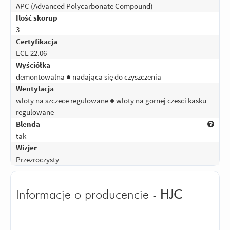
APC (Advanced Polycarbonate Compound)
Ilość skorup
3
Certyfikacja
ECE 22.06
Wyściółka
demontowalna ● nadająca się do czyszczenia
Wentylacja
wloty na szczece regulowane ● wloty na gornej czesci kasku
regulowane
Blenda
tak
Wizjer
Przezroczysty
Informacje o producencie -
HJC