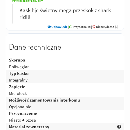
Potwierdzony zakupem
Kask hjc świetny mega przeskok z shark
ridill
Odpowiedz
|
Przydatna (
0
)
|
Nieprzydatna (
0
)
Dane techniczne
Skorupa
Poliwęglan
Typ kasku
Integralny
Zapięcie
Microlock
Możliwość zamontowania interkomu
Opcjonalnie
Przeznaczenie
Miasto ● Szosa
Materiał zewnętrzny