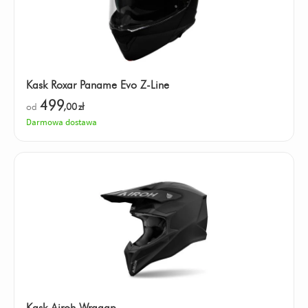
Kask Roxar Paname Evo Z-Line
499
od
,00
zł
Darmowa dostawa
Kask Airoh Wraaap