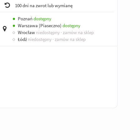
100 dni na zwrot lub wymianę
●
Poznań
dostępny
●
Warszawa (Piaseczno)
dostępny
○
Wrocław
niedostępny
· zamów na sklep
○
Łódź
niedostępny
· zamów na sklep