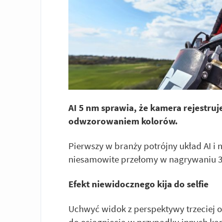
AI 5 nm sprawia, że kamera rejestru
odwzorowaniem kolorów.
Pierwszy w branży potrójny układ AI i
niesamowite przełomy w nagrywaniu 36
Efekt niewidocznego kija do selfie
Uchwyć widok z perspektywy trzeciej o
do osiągnięcia w przypadku innych kame