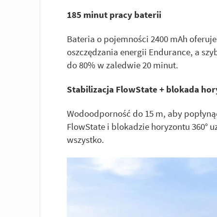
185 minut pracy baterii
Bateria o pojemności 2400 mAh oferuje
oszczędzania energii Endurance, a sz
do 80% w zaledwie 20 minut.
Stabilizacja FlowState + blokada ho
Wodoodporność do 15 m, aby popłynąć gł
FlowState i blokadzie horyzontu 360° u
wszystko.