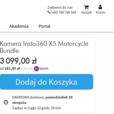
Zadzwoń do nas
(+48) 798 798 169
Koszyk
Konto
Akademia
Portal
Kamera Insta360 X5 Motorcycle
Bundle
3 099,00
zł
od
281,49
zł
x 12 rat
Dodaj do Koszyka
DARMOWA dostawa,
poniedziałek 10
sierpnia
Zapłać w ciągu
12 godz. 19 min