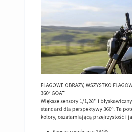
FLAGOWE OBRAZY, WSZYSTKO FLAGO
360° GOAT
Większe sensory 1/1,28'' i błyskawiczn
standard dla perspektywy 360º. Ta po
kolory, oszałamiającą przejrzystość i j
Sensory większe o 144%