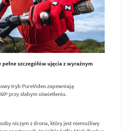
je pełne szczegółów ujęcia z wyraźnym
 nowy tryb PureVideo zapewniają
0º przy słabym oświetleniu.
soby niczym z drona, który jest niemożliwy
r sportowych. Invisible Selfie Stick (brak w