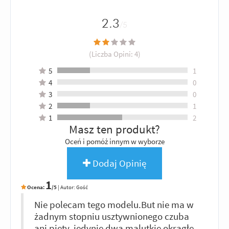
2.3
/5
(Liczba Opini:
4
)
5
1
4
0
3
0
2
1
1
2
Masz ten produkt?
Oceń i pomóż innym w wyborze
Dodaj Opinię
1
Ocena:
/5
|
Autor:
Gość
Nie polecam tego modelu.But nie ma w
żadnym stopniu usztywnionego czuba
ani pięty, jedynie dwa malutkie okrągłe