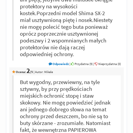
protektory na wysokości
kostek.Poprzedni model Shima SX-2
miał usztywnioną piętę i nosek.Niestety
nie mogę polecić tego buta ponieważ
oprócz poprzecznie usztywnionej
podeszwy i 2 wspomnianych małych
protektorów nie dają raczej
odpowiedniej ochrony.
Odpowiedz
|
Przydatna (
9
)
|
Nieprzydatna (
0
)
2
Ocena:
/5
|
Autor:
Mikele
But wygodny, przewiewny, na tyle
sztywny, by przy prędkościach
miejskich ochronić stopę i staw
skokowy. Nie mogę powiedzieć jednak
ani jednego dobrego słowa na temat
ochrony przed deszczem, bo nie są to
buty skórzane - zrozumiałe. Natomiast
fakt, że wewnętrzna PAPIEROWA