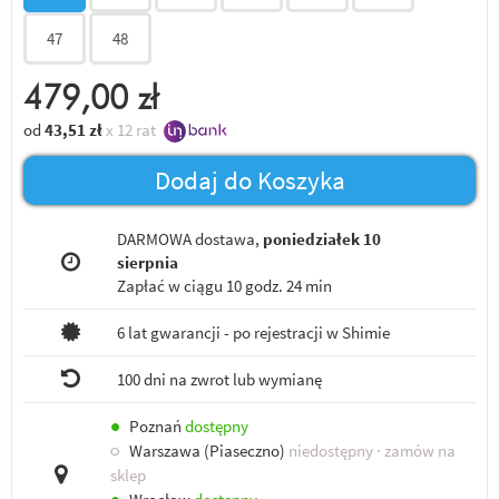
47
48
479,00
zł
od
43,51
zł
x 12 rat
Dodaj do Koszyka
DARMOWA dostawa,
poniedziałek 10
sierpnia
Zapłać w ciągu
10 godz. 24 min
6 lat gwarancji - po rejestracji w Shimie
100 dni na zwrot lub wymianę
●
Poznań
dostępny
○
Warszawa (Piaseczno)
niedostępny
· zamów na
sklep