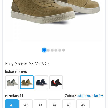
Buty Shima SX-2 EVO
kolor:
BROWN
rozmiar:
41
Zobacz
tabele rozmiarów
41
42
43
44
45
46