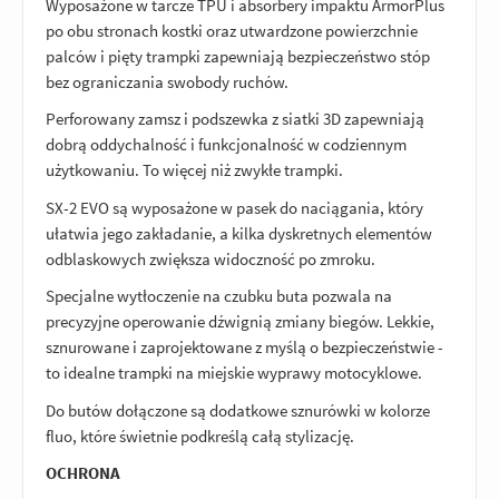
Wyposażone w tarcze TPU i absorbery impaktu ArmorPlus
po obu stronach kostki oraz utwardzone powierzchnie
palców i pięty trampki zapewniają bezpieczeństwo stóp
bez ograniczania swobody ruchów.
Perforowany zamsz i podszewka z siatki 3D zapewniają
dobrą oddychalność i funkcjonalność w codziennym
użytkowaniu. To więcej niż zwykłe trampki.
SX-2 EVO są wyposażone w pasek do naciągania, który
ułatwia jego zakładanie, a kilka dyskretnych elementów
odblaskowych zwiększa widoczność po zmroku.
Specjalne wytłoczenie na czubku buta pozwala na
precyzyjne operowanie dźwignią zmiany biegów. Lekkie,
sznurowane i zaprojektowane z myślą o bezpieczeństwie -
to idealne trampki na miejskie wyprawy motocyklowe.
Do butów dołączone są dodatkowe sznurówki w kolorze
fluo, które świetnie podkreślą całą stylizację.
OCHRONA