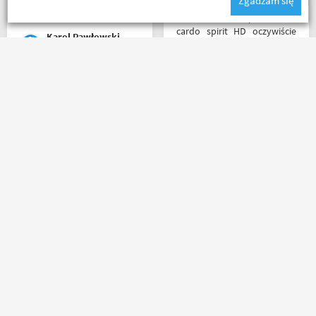
Zgadzam się
Buty zakupione bardzo
pieniędzy. 5/5
wygode 🤗
Witam miałem problem z
cardo spirit HD oczywiście
Karol Pawłowski
parowanie wykonywałem
źle pan z obsługi sklepu
spokojnie i cierpliwie
wytłumaczył w czym
Polecam , paczka doszła w
problem i sprawa
mniej jak 24h od złożenia
załatwiona polecam
zamówienia, w oryginalnym
serdecznie obsługa daje
opakowaniu, nie miałem
radę no i oczywiście nie
okazji sprawdzić jak wygląda
wyszedłem bez kupna
zamiana rozmiarów ale cała
kurteczki na lato bardzo
reszta na wysokim
była mi potrzebna w takie
Kuba 1510
Salceson Morderca
poziomie.
upały,LWG
Masz pytania?
Zadzwoń lub napisz do nas
(+48) 798 798 169
sklep@motobanda.pl