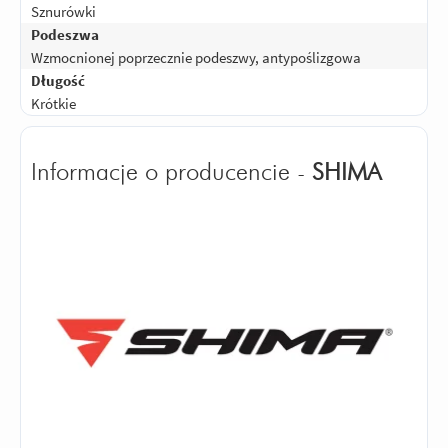
reklamowal...
Sznurówki
Podeszwa
Odpowiedz
|
Przydatna (
2
)
|
Nieprzydatna (
0
)
5
Wzmocnionej poprzecznie podeszwy, antypoślizgowa
Ocena:
/5
|
Autor:
JOKER
| Motocykl:
Yamaha DT 125X (1998 - 2004)
Długość
Wygodne przewiewne polecam
Krótkie
Odpowiedz
|
Przydatna (
0
)
|
Nieprzydatna (
0
)
Informacje o producencie -
SHIMA