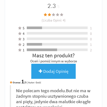
2.3
/5
(Liczba Opini:
4
)
5
1
4
0
3
0
2
1
1
2
Masz ten produkt?
Oceń i pomóż innym w wyborze
Dodaj Opinię
1
Ocena:
/5
|
Autor:
Gość
Nie polecam tego modelu.But nie ma w
żadnym stopniu usztywnionego czuba
ani pięty, jedynie dwa malutkie okrągłe