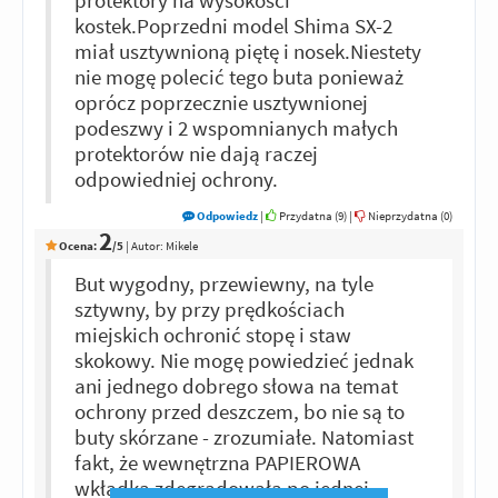
protektory na wysokości
kostek.Poprzedni model Shima SX-2
miał usztywnioną piętę i nosek.Niestety
nie mogę polecić tego buta ponieważ
oprócz poprzecznie usztywnionej
podeszwy i 2 wspomnianych małych
protektorów nie dają raczej
odpowiedniej ochrony.
Odpowiedz
|
Przydatna (
9
)
|
Nieprzydatna (
0
)
2
Ocena:
/5
|
Autor:
Mikele
But wygodny, przewiewny, na tyle
sztywny, by przy prędkościach
miejskich ochronić stopę i staw
skokowy. Nie mogę powiedzieć jednak
ani jednego dobrego słowa na temat
ochrony przed deszczem, bo nie są to
buty skórzane - zrozumiałe. Natomiast
fakt, że wewnętrzna PAPIEROWA
wkładka zdegradowała po jednej