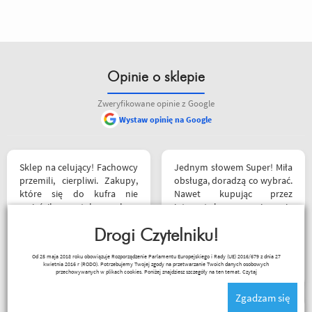
Opinie o sklepie
Zweryfikowane opinie z Google
Wystaw opinię na Google
pieniędzy. 5/5
Sklep na celujący! Fachowcy
Jednym słowem Super! Miła
przemili, cierpliwi. Zakupy,
obsługa, doradzą co wybrać.
które się do kufra nie
Nawet kupując przez
zmieściły, zostały wysłane
internet bez przymierzania
kurierem - ekstra
po podaniu rozmiaru udało
rozwiązanie! Jakość
Drogi Czytelniku!
mi się kupić właśnie taki
produktów (m.in. komplet
rozmiar jaki chciałem.
Janusz Mrozek
Od 25 maja 2018 roku obowiązuje Rozporządzenie Parlamentu Europejskiego i Rady (UE) 2016/679 z dnia 27
Rebelhorn) pierwsza klasa -
kwietnia 2016 r (RODO). Potrzebujemy Twojej zgody na przetwarzanie Twoich danych osobowych
już sprawdzone na
przechowywanych w plikach cookies. Poniżej znajdziesz szczegóły na ten temat.
Czytaj
dłuższym wypadzie w
Zgadzam się
Bieszczady. Polecam z