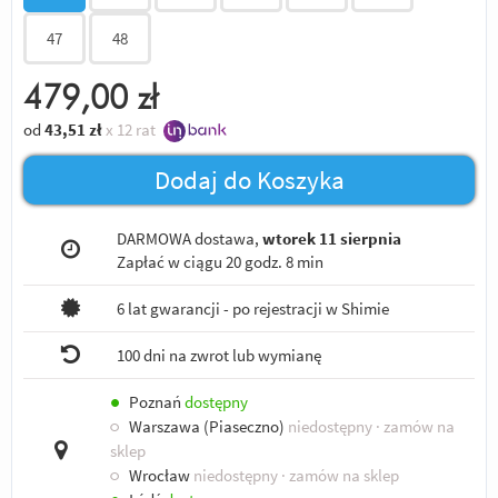
47
48
479,00
zł
od
43,51
zł
x 12 rat
Dodaj do Koszyka
DARMOWA dostawa,
wtorek 11 sierpnia
Zapłać w ciągu
20 godz. 8 min
6 lat gwarancji - po rejestracji w Shimie
100 dni na zwrot lub wymianę
●
Poznań
dostępny
○
Warszawa (Piaseczno)
niedostępny
· zamów na
sklep
○
Wrocław
niedostępny
· zamów na sklep