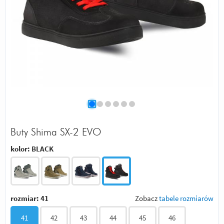
Buty Shima SX-2 EVO
kolor:
BLACK
rozmiar:
41
Zobacz
tabele rozmiarów
41
42
43
44
45
46